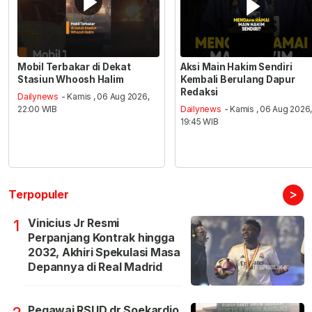
Mobil Terbakar di Dekat
Aksi Main Hakim Sendiri
Stasiun Whoosh Halim
Kembali Berulang Dapur
Redaksi
Dailynews
- Kamis , 06 Aug 2026,
22:00 WIB
Dailynews
- Kamis , 06 Aug 2026
19:45 WIB
>
Terpopuler
Vinicius Jr Resmi
1
Perpanjang Kontrak hingga
2032, Akhiri Spekulasi Masa
Depannya di Real Madrid
Pegawai RSUD dr Soekardjo