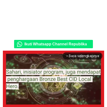
Ikuti Whatsapp Channel Republika
Baca selengkapnya
arrow_forward_ios