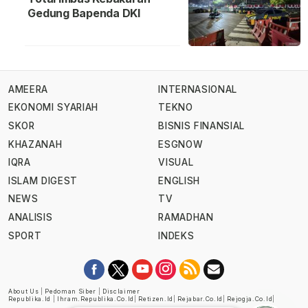
Gedung Bapenda DKI
AMEERA
INTERNASIONAL
EKONOMI SYARIAH
TEKNO
SKOR
BISNIS FINANSIAL
KHAZANAH
ESGNOW
IQRA
VISUAL
ISLAM DIGEST
ENGLISH
NEWS
TV
ANALISIS
RAMADHAN
SPORT
INDEKS
About Us
|
Pedoman Siber
|
Disclaimer
Republika.id
|
Ihram.republika.co.id
|
Retizen.id
|
Rejabar.co.id
|
Rejogja.co.id
|