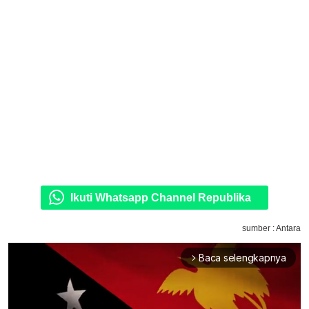
Ikuti Whatsapp Channel Republika
sumber : Antara
Baca selengkapnya
arrow_forward_ios