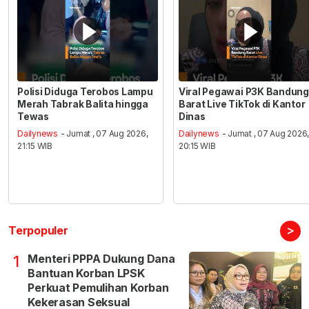
Polisi Diduga Terobos Lampu
Viral Pegawai P3K Bandung
Merah Tabrak Balita hingga
Barat Live TikTok di Kantor
Tewas
Dinas
Dailynews
- Jumat , 07 Aug 2026,
Dailynews
- Jumat , 07 Aug 2026
21:15 WIB
20:15 WIB
>
Terpopuler
Menteri PPPA Dukung Dana
1
Bantuan Korban LPSK
Perkuat Pemulihan Korban
Kekerasan Seksual