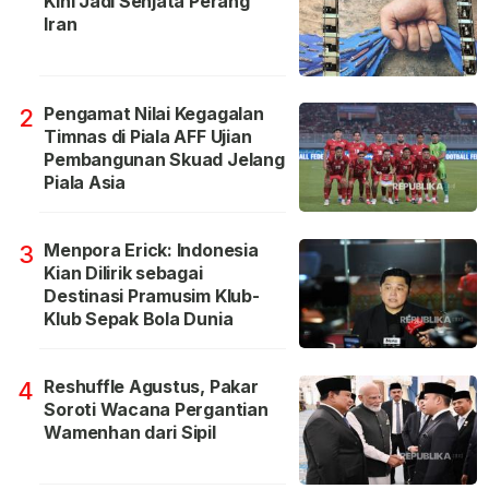
Kini Jadi Senjata Perang
Iran
Pengamat Nilai Kegagalan
2
Timnas di Piala AFF Ujian
Pembangunan Skuad Jelang
Piala Asia
Menpora Erick: Indonesia
3
Kian Dilirik sebagai
Destinasi Pramusim Klub-
Klub Sepak Bola Dunia
Reshuffle Agustus, Pakar
4
Soroti Wacana Pergantian
Wamenhan dari Sipil