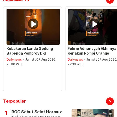
Kebakaran Landa Gedung
Febrie Adriansyah Akhirnya
Bapenda Pemprov DKI
Kenakan Rompi Orange
Dailynews
- Jumat , 07 Aug 2026,
Dailynews
- Jumat , 07 Aug 2026
23:00 WIB
22:30 WIB
>
Terpopuler
IRGC Sebut Selat Hormuz
1