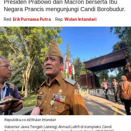
Presiden Prabowo dan Macron berserta Ibu
Negara Prancis mengunjungi Candi Borobudur.
Red:
Erik Purnama Putra
Rep:
Wulan Intandari
Republika.co.id/Wulan Intandari
Gubernur Jawa Tengah (Jateng) Ahmad Luthfi di kompleks Candi