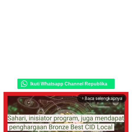
Ikuti Whatsapp Channel Republika
Baca selengkapnya
arrow_forward_ios