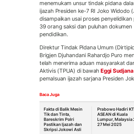
menemukam unsur tindak pidana dal
ijazah Presiden ke-7 RI Joko Widodo (
disampaikan usai proses penyelidikan
39 orang saksi dan puluhan dokumen da
pendidikan.
Direktur Tindak Pidana Umum (Dirtipid
Brigjen Djuhandani Rahardjo Puro me
telah menerima aduan masyarakat da
Aktivis (TPUA) di bawah
Eggi Sudjan
pemalsuan ijazah sarjana Presiden Jo
Baca Juga
Fakta di Balik Mesin
Prabowo Hadiri K
Tik dan Tinta,
ASEAN di Kuala
Bareskrim Polri
Lumpur, Malaysia 
Pastikan Ijazah dan
27 Mei 2025
Skripsi Jokowi Asli