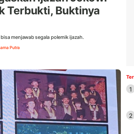
k Terbukti, Buktinya
 bisa menjawab segala polemik ijazah.
nama Putra
Ter
1
2