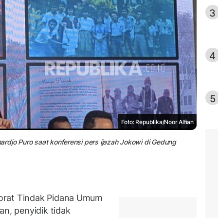
3
4
5
Foto: Republika/Noor Alfian
ahardjo Puro saat konferensi pers ijazah Jokowi di Gedung
orat Tindak Pidana Umum
an, penyidik tidak