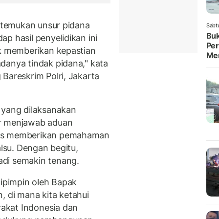
ditemukan unsur pidana
Sabt
Buk
p hasil penyelidikan ini
Per
uk memberikan kepastian
Me
danya tindak pidana," kata
Bareskrim Polri, Jakarta
 yang dilaksanakan
ar menjawab aduan
gus memberikan pemahaman
alsu. Dengan begitu,
di semakin tenang.
dipimpin oleh Bapak
di mana kita ketahui
akat Indonesia dan