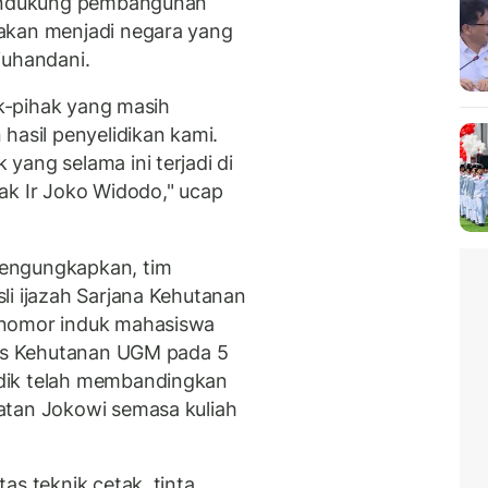
 mendukung pembangunan
akan menjadi negara yang
juhandani.
ak-pihak yang masih
hasil penyelidikan kami.
yang selama ini terjadi di
ak Ir Joko Widodo," ucap
engungkapkan, tim
li ijazah Sarjana Kehutanan
 nomor induk mahasiswa
tas Kehutanan UGM pada 5
dik telah membandingkan
atan Jokowi semasa kuliah
as teknik cetak, tinta