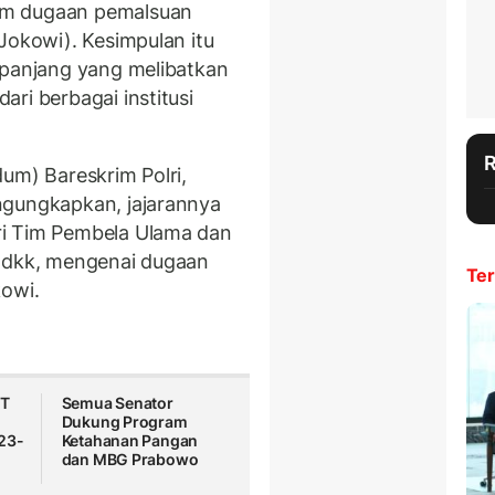
am dugaan pemalsuan
Jokowi). Kesimpulan itu
 panjang yang melibatkan
ri berbagai institusi
um) Bareskrim Polri,
ngungkapkan, jajarannya
ri Tim Pembela Ulama dan
a
dkk, mengenai dugaan
Ter
kowi.
TT
Semua Senator
Dukung Program
23-
Ketahanan Pangan
dan MBG Prabowo