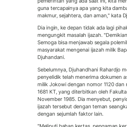
pemerintah yang ada saat ini, kita
guna tercapainya apa yang kita damb
makmur, sejahtera, dan aman," kata D
Dia ingin, ke depan tidak ada lagi pih
mengungkit masalah ijazah. "Demikian 
Semoga bisa menjawab segala polemik 
masyarakat mengenai ijazah milik Bap
Djuhandani.
Sebelumnya, Djuhandhani Rahardjo m
penyelidik telah menerima dokumen as
milik Jokowi dengan nomor 1120 dan
1681 KT, yang diterbitkan oleh Fakul
November 1985. Dia menyebut, penyi
ijazah tersebut dengan teman seangk
dengan sejumlah faktor lain.
"Meliputi bahan kertas, pengaman kert