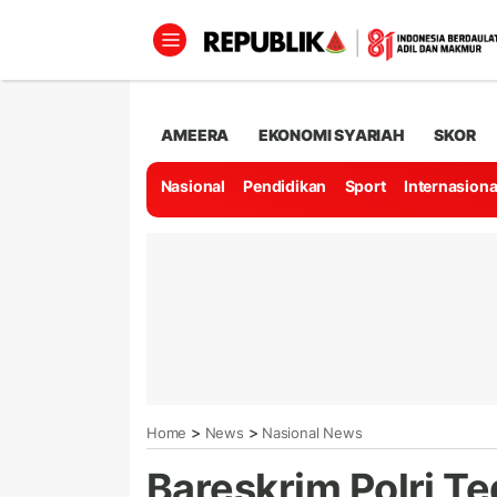
AMEERA
EKONOMI SYARIAH
SKOR
Nasional
Pendidikan
Sport
Internasiona
>
>
Home
News
Nasional News
Bareskrim Polri T