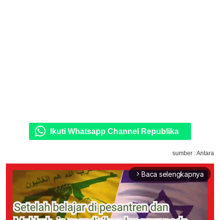
Ikuti Whatsapp Channel Republika
sumber : Antara
Baca selengkapnya
arrow_forward_ios