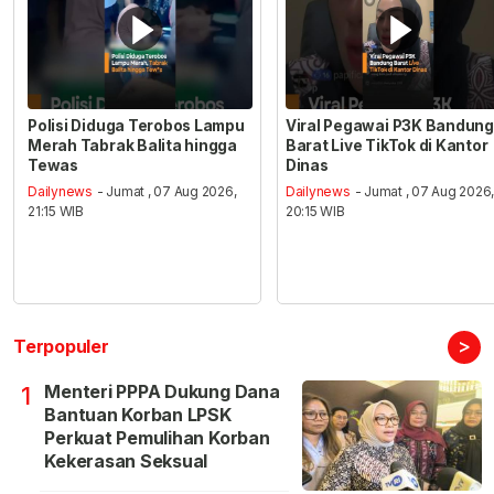
Polisi Diduga Terobos Lampu
Viral Pegawai P3K Bandung
Merah Tabrak Balita hingga
Barat Live TikTok di Kantor
Tewas
Dinas
Dailynews
- Jumat , 07 Aug 2026,
Dailynews
- Jumat , 07 Aug 2026
21:15 WIB
20:15 WIB
>
Terpopuler
Menteri PPPA Dukung Dana
1
Bantuan Korban LPSK
Perkuat Pemulihan Korban
Kekerasan Seksual