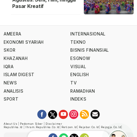
Pasar Kreatif
AMEERA
INTERNASIONAL
EKONOMI SYARIAH
TEKNO
SKOR
BISNIS FINANSIAL
KHAZANAH
ESGNOW
IQRA
VISUAL
ISLAM DIGEST
ENGLISH
NEWS
TV
ANALISIS
RAMADHAN
SPORT
INDEKS
About Us
|
Pedoman Siber
|
Disclaimer
Republika.id
|
Ihram.republika.co.id
|
Retizen.id
|
Rejabar.co.id
|
Rejogja.co.id
|