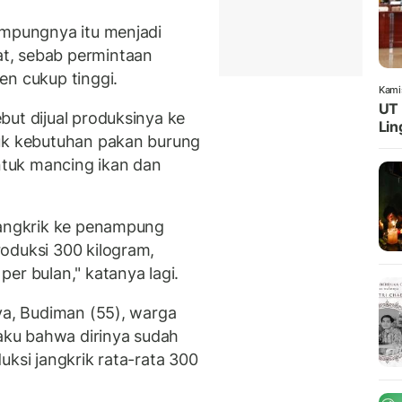
ampungnya itu menjadi
t, sebab permintaan
en cukup tinggi.
Kami
UT 
but dijual produksinya ke
Lin
tuk kebutuhan pakan burung
tuk mancing ikan dan
jangkrik ke penampung
oduksi 300 kilogram,
er bulan," katanya lagi.
ya, Budiman (55), warga
ku bahwa dirinya sudah
uksi jangkrik rata-rata 300