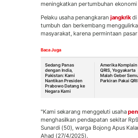
meningkatkan pertumbuhan ekonomi d
Pelaku usaha penangkaran
jangkrik
di
tumbuh dan berkembang menggulirk
masyarakat, karena permintaan pasar
Baca Juga
Sedang Panas
Amerika Komplain
dengan India,
QRIS, Yogyakarta
Pakistan: Kami
Malah Geber Sem
Nantikan Presiden
Parkiran Pakai QRI
Prabowo Datang ke
Negara Kami
"Kami sekarang menggeluti usaha
pen
menghasilkan pendapatan sekitar Rp9 j
Sunardi (50), warga Bojong Apus Kal
Ahad (27/4/2025).