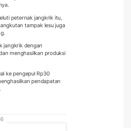
nya.
ti peternak jangkrik itu,
angkutan tampak lesu juga
g.
ak jangkrik dengan
dan menghasilkan produksi
jual ke pengepul Rp30
a menghasilkan pendapatan
.
 6