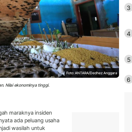
3
4
5
Foto: ANTARA/Dedhez Anggara
6
 Nilai ekonominya tinggi.
gah maraknya insiden
nyata ada peluang usaha
jadi wasilah untuk