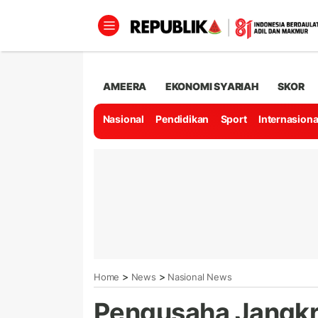
AMEERA
EKONOMI SYARIAH
SKOR
Nasional
Pendidikan
Sport
Internasiona
>
>
Home
News
Nasional News
Pengusaha Jangkr