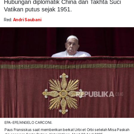
Hubungan diplomatik China dan Takhta Suci
Vatikan putus sejak 1951.
Red:
Andri Saubani
EPA-EFE/ANGELO CARCONI.
Paus Fransiskus saat memberikan berkat Urbi et Orbi setelah Misa Paskah