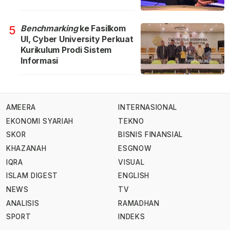
Benchmarking
ke Fasilkom
5
UI, Cyber University Perkuat
Kurikulum Prodi Sistem
Informasi
AMEERA
INTERNASIONAL
EKONOMI SYARIAH
TEKNO
SKOR
BISNIS FINANSIAL
KHAZANAH
ESGNOW
IQRA
VISUAL
ISLAM DIGEST
ENGLISH
NEWS
TV
ANALISIS
RAMADHAN
SPORT
INDEKS