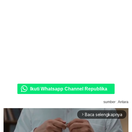
Ikuti Whatsapp Channel Republika
sumber : Antara
Baca selengkapnya
arrow_forward_ios