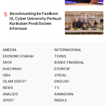
Benchmarking
ke Fasilkom
5
UI, Cyber University Perkuat
Kurikulum Prodi Sistem
Informasi
AMEERA
INTERNASIONAL
EKONOMI SYARIAH
TEKNO
SKOR
BISNIS FINANSIAL
KHAZANAH
ESGNOW
IQRA
VISUAL
ISLAM DIGEST
ENGLISH
NEWS
TV
ANALISIS
RAMADHAN
SPORT
INDEKS