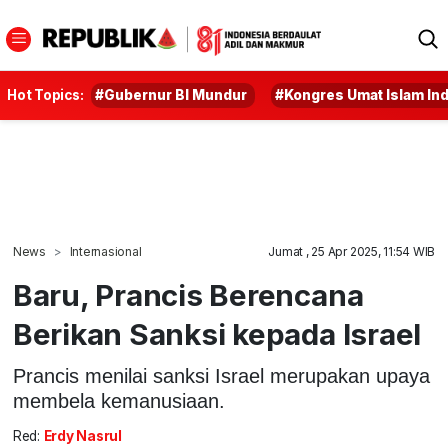
Hot Topics:
#Gubernur BI Mundur
#Kongres Umat Islam In
News
Internasional
Jumat , 25 Apr 2025, 11:54 WIB
Baru, Prancis Berencana
Berikan Sanksi kepada Israel
Prancis menilai sanksi Israel merupakan upaya
membela kemanusiaan.
Red:
Erdy Nasrul