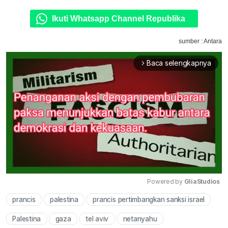
Ikuti Whatsapp Channel Republika
sumber : Antara
Baca selengkapnya
arrow_forward_ios
Powered by 
GliaStudios
prancis
palestina
prancis pertimbangkan sanksi israel
Mute
Palestina
gaza
tel aviv
netanyahu