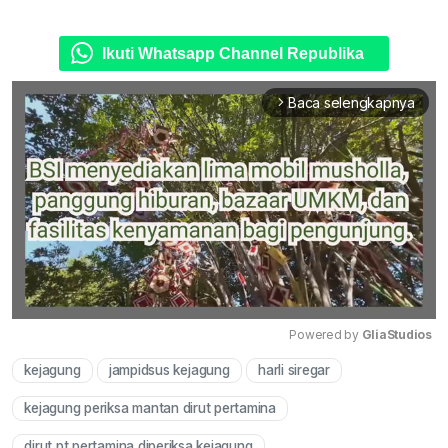
Ikuti Whatsapp Channel Republika
Baca selengkapnya
arrow_forward_ios
Powered by 
GliaStudios
kejagung
jampidsus kejagung
harli siregar
Mute
kejagung periksa mantan dirut pertamina
dirut pt pertamina diperiksa kejagung