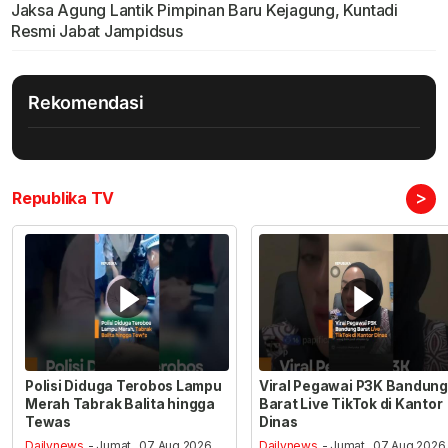
Jaksa Agung Lantik Pimpinan Baru Kejagung, Kuntadi
Resmi Jabat Jampidsus
Rekomendasi
>
Republika TV
Polisi Diduga Terobos Lampu
Viral Pegawai P3K Bandung
Merah Tabrak Balita hingga
Barat Live TikTok di Kantor
Tewas
Dinas
Dailynews
- Jumat , 07 Aug 2026,
Dailynews
- Jumat , 07 Aug 2026