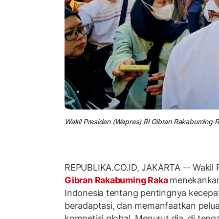
Wakil Presiden (Wapres) RI Gibran Rakabuming R
REPUBLIKA.CO.ID, JAKARTA -- Wakil P
Gibran Rakabuming Raka
menekankan
Indonesia tentang pentingnya kecepat
beradaptasi, dan memanfaatkan pelu
kompetisi global. Menurut dia, di ten