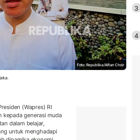
3
4
Foto: Republika/Alfian Choir
aka.
residen (Wapres) RI
 kepada generasi muda
an dalam belajar,
ang untuk menghadapi
gah dinamika ekonomi,