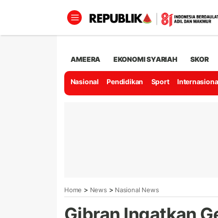
AMEERA
EKONOMI SYARIAH
SKOR
Nasional
Pendidikan
Sport
Internasiona
>
>
Home
News
Nasional News
Gibran Ingatkan G