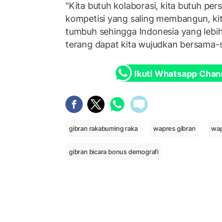
"Kita butuh kolaborasi, kita butuh per
kompetisi yang saling membangun, ki
tumbuh sehingga Indonesia yang lebih 
terang dapat kita wujudkan bersama-s
Ikuti Whatsapp Chan
gibran rakabuming raka
wapres gibran
wap
gibran bicara bonus demografi