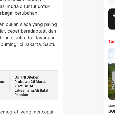
rasi muda dituntut untuk
erbagai perubahan.
lah bukan siapa yang paling
ajar, cepat beradaptasi, dan
bran dikutip dari tayangan
Ter
abuming" di Jakarta, Sabtu
UU TNI Diteken
mor
Prabowo 26 Maret
2025, KSAL
Laksamana Ali Batal
Pensiun
Sabt
BGN
emografi yang mencapai