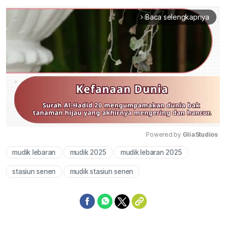
Baca selengkapnya
arrow_forward_ios
Powered by 
GliaStudios
mudik lebaran
mudik 2025
mudik lebaran 2025
Mute
stasiun senen
mudik stasiun senen