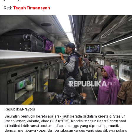
Red:
Teguh Firmansyah
Republika/Prayogi
Sejumlah pemudik kereta api jarak jauh berada di dalam kereta di Stasiun
Pasar Senen, Jakarta, Ahad (23/3/2025). Kondisi stasiun Pasar Senen saat
ini terlihat lebih ramai terutama di area tunggu yang dipenuhi pemudik
dengan membawa koper dan bungkusan kardus yang siap dibawa pulang