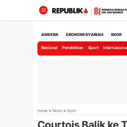
AMEERA
EKONOMI SYARIAH
SKOR
Nasional
Pendidikan
Sport
Internasiona
>
>
Home
News
Sport
Courtois Balik ke 