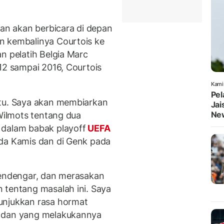
kan akan berbicara di depan
n kembalinya Courtois ke
n pelatih Belgia Marc
12 sampai 2016, Courtois
Kami
Pel
itu. Saya akan membiarkan
Jai
Ne
 Wilmots tentang dua
a
dalam babak playoff
UEFA
ada Kamis dan di Genk pada
mendengar, dan merasakan
 tentang masalah ini. Saya
unjukkan rasa hormat
a dan yang melakukannya