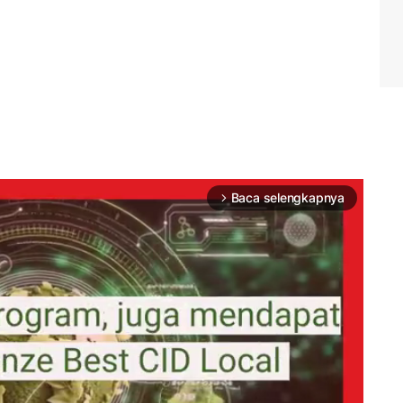
Baca selengkapnya
arrow_forward_ios