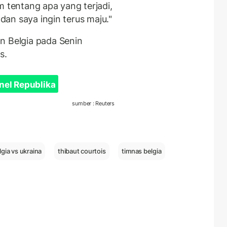
m tentang apa yang terjadi,
 dan saya ingin terus maju."
n Belgia pada Senin
as.
nel Republika
sumber : Reuters
lgia vs ukraina
thibaut courtois
timnas belgia