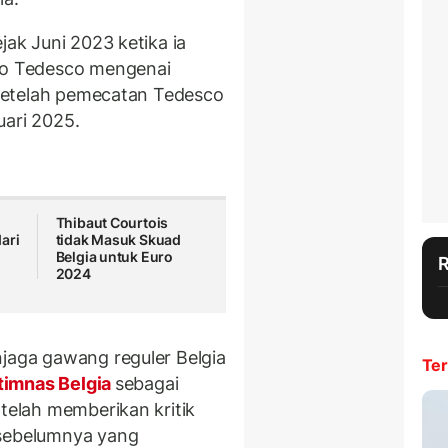
jak Juni 2023 ketika ia
ico Tedesco mengenai
i setelah pemecatan Tedesco
uari 2025.
Thibaut Courtois
ari
tidak Masuk Skuad
Belgia untuk Euro
2024
njaga gawang reguler Belgia
Ter
timnas Belgia
sebagai
 telah memberikan kritik
 sebelumnya yang