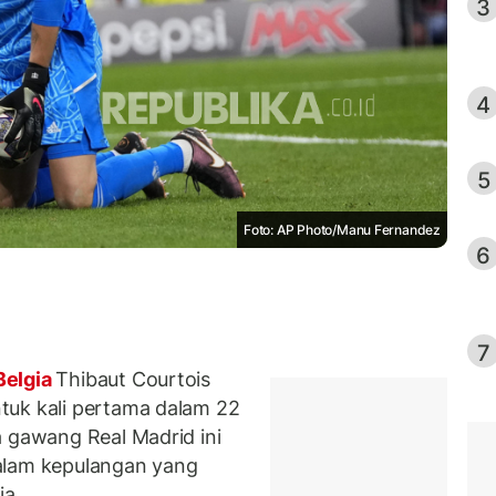
3
4
5
Foto: AP Photo/Manu Fernandez
6
7
Belgia
Thibaut Courtois
tuk kali pertama dalam 22
a gawang Real Madrid ini
alam kepulangan yang
ia.