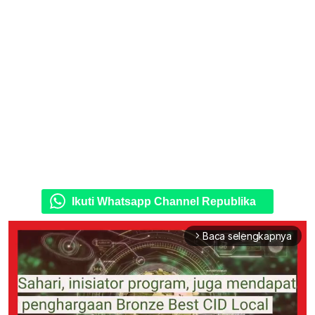
Ikuti Whatsapp Channel Republika
Baca selengkapnya
arrow_forward_ios