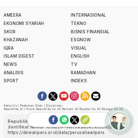
AMEERA
INTERNASIONAL
EKONOMI SYARIAH
TEKNO
SKOR
BISNIS FINANSIAL
KHAZANAH
ESGNOW
IQRA
VISUAL
ISLAM DIGEST
ENGLISH
NEWS
TV
ANALISIS
RAMADHAN
SPORT
INDEKS
About Us
|
Pedoman Siber
|
Disclaimer
Republika.id
|
Ihram.republika.co.id
|
Retizen.id
|
Rejabar.co.id
|
Rejogja.co.id
|
Republika telah diverifikasi oleh Dewan Pers
Sertifikat Nomor 1058/DP-Verifikasi/K/XII/2022
https://dewanpers.or.id/data/perusahaanpers
Ask me!