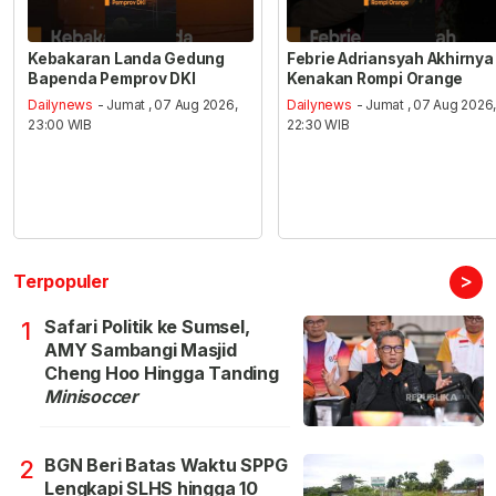
Kebakaran Landa Gedung
Febrie Adriansyah Akhirnya
Bapenda Pemprov DKI
Kenakan Rompi Orange
Dailynews
- Jumat , 07 Aug 2026,
Dailynews
- Jumat , 07 Aug 2026
23:00 WIB
22:30 WIB
>
Terpopuler
Safari Politik ke Sumsel,
1
AMY Sambangi Masjid
Cheng Hoo Hingga Tanding
Minisoccer
BGN Beri Batas Waktu SPPG
2
Lengkapi SLHS hingga 10