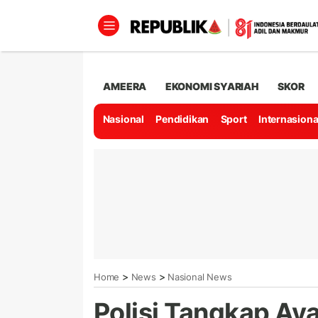
AMEERA
EKONOMI SYARIAH
SKOR
Nasional
Pendidikan
Sport
Internasiona
>
>
Home
News
Nasional News
Polisi Tangkap Aya