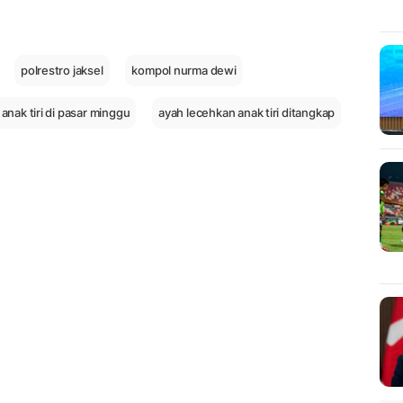
polrestro jaksel
kompol nurma dewi
anak tiri di pasar minggu
ayah lecehkan anak tiri ditangkap