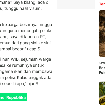
 mana? Saya bilang, ada di
Ter
u, tunggu hasil visum,
a keluarga besarnya hingga
akan guna mencegah pelaku
ahu, saya di laporan RT,
emua dari gang sini ke sini
sampai bocor," ucap S.
i hari WIB, sejumlah warga
Kami
nsa ke rumahnya untuk
Ben
 mengamankan dan membawa
Pel
ma polisi. Kalau enggak ada
 seperti apa," ujar S.
nel Republika