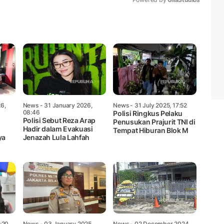
Mute
6,
News
- 31 January 2026,
News
- 31 July 2025, 17:52
08:46
Polisi Ringkus Pelaku
Polisi Sebut Reza Arap
Penusukan Prajurit TNI di
Hadir dalam Evakuasi
Tempat Hiburan Blok M
ya
Jenazah Lula Lahfah
5:20
News
- 03 January 2025,
News
- 02 December 2024,