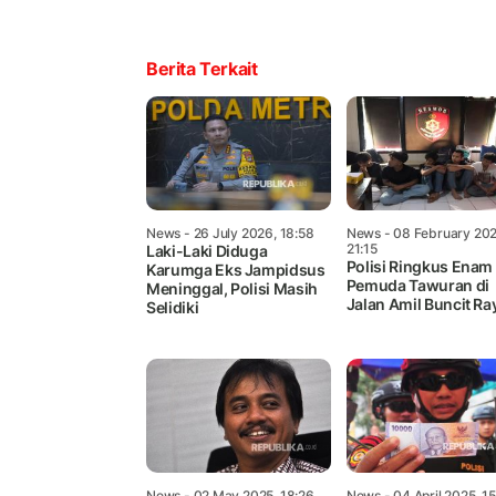
Berita Terkait
News
- 26 July 2026, 18:58
News
- 08 February 202
21:15
Laki-Laki Diduga
Polisi Ringkus Enam
Karumga Eks Jampidsus
Pemuda Tawuran di
Meninggal, Polisi Masih
Jalan Amil Buncit Ra
Selidiki
News
- 02 May 2025, 18:26
News
- 04 April 2025, 1