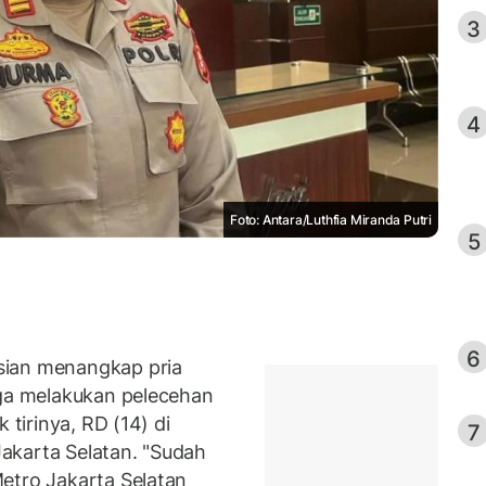
3
4
Foto: Antara/Luthfia Miranda Putri
5
6
sian menangkap pria
uga melakukan pelecehan
 tirinya, RD (14) di
7
akarta Selatan. "Sudah
etro Jakarta Selatan