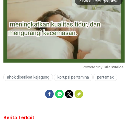
Baca selengkapnya
arrow_forward_ios
Powered by 
GliaStudios
ahok diperiksa kejagung
korupsi pertamina
pertamax
Mute
Berita Terkait