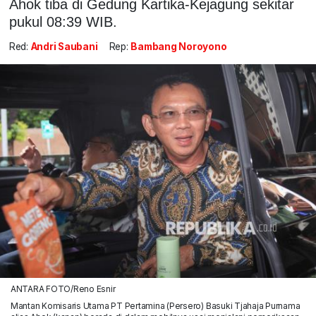
Ahok tiba di Gedung Kartika-Kejagung sekitar
pukul 08:39 WIB.
Red:
Andri Saubani
Rep:
Bambang Noroyono
ANTARA FOTO/Reno Esnir
Mantan Komisaris Utama PT Pertamina (Persero) Basuki Tjahaja Purnama