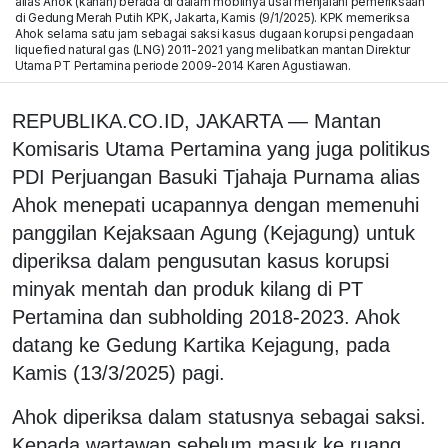
alias Ahok (kanan) berada di dalam mobilnya usai menjalani pemeriksaan
di Gedung Merah Putih KPK, Jakarta, Kamis (9/1/2025). KPK memeriksa
Ahok selama satu jam sebagai saksi kasus dugaan korupsi pengadaan
liquefied natural gas (LNG) 2011-2021 yang melibatkan mantan Direktur
Utama PT Pertamina periode 2009-2014 Karen Agustiawan.
REPUBLIKA.CO.ID, JAKARTA — Mantan
Komisaris Utama Pertamina yang juga politikus
PDI Perjuangan Basuki Tjahaja Purnama alias
Ahok menepati ucapannya dengan memenuhi
panggilan Kejaksaan Agung (Kejagung) untuk
diperiksa dalam pengusutan kasus korupsi
minyak mentah dan produk kilang di PT
Pertamina dan subholding 2018-2023. Ahok
datang ke Gedung Kartika Kejagung, pada
Kamis (13/3/2025) pagi.
Ahok diperiksa dalam statusnya sebagai saksi.
Kepada wartawan sebelum masuk ke ruang