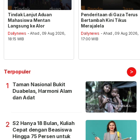
Tindak Lanjut Aduan
Penderitaan di Gaza Terus
Mahasiswa Mentan
Bertambah Kini Tikus
Langsung ke Alor
Merajalela
Dailynews
- Ahad , 09 Aug 2026,
Dailynews
- Ahad , 09 Aug 2026,
18:15 WIB
17:00 WIB
>
Terpopuler
Taman Nasional Bukit
1
Duabelas, Harmoni Alam
dan Adat
S2 Hanya 18 Bulan, Kuliah
2
Cepat dengan Beasiswa
Hingga 75 Persen untuk