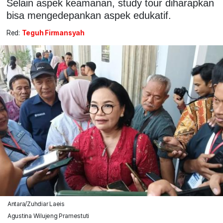
Selain aspek keamanan, study tour diharapkan
bisa mengedepankan aspek edukatif.
Red:
Teguh Firmansyah
Antara/Zuhdiar Laeis
Agustina Wilujeng Pramestuti