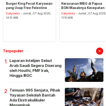
Burger King Pecat Karyawan
Keracunan MBG di Papua
yang Ucap Free Palestine
BGN Masaknya Kecepatan
Dailynews
- Jumat , 07 Aug 2026,
Dailynews
- Jumat , 07 Aug 2026
14:15 WIB
11:15 WIB
>
Terpopuler
Laporan Intelijen Sebut
1
Arab Saudi Segera Diserang
oleh Houthi, PMF Irak,
Hingga IRGC
Temuan 995 Senjata, Pihak
2
Yayasan Sekolah Bantah
Ada Ekstrakulikuler
Menembak