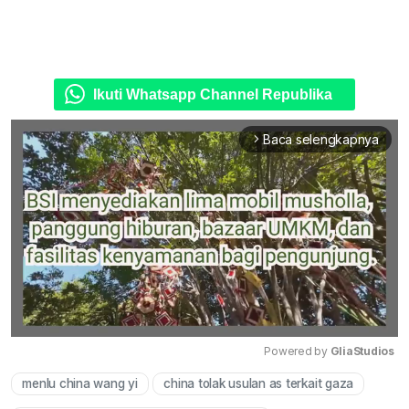
Ikuti Whatsapp Channel Republika
Baca selengkapnya
arrow_forward_ios
Powered by 
GliaStudios
menlu china wang yi
china tolak usulan as terkait gaza
Mute