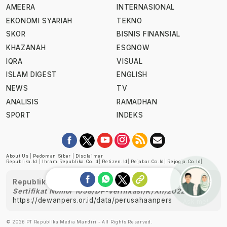
AMEERA
INTERNASIONAL
EKONOMI SYARIAH
TEKNO
SKOR
BISNIS FINANSIAL
KHAZANAH
ESGNOW
IQRA
VISUAL
ISLAM DIGEST
ENGLISH
NEWS
TV
ANALISIS
RAMADHAN
SPORT
INDEKS
About Us
|
Pedoman Siber
|
Disclaimer
Republika.id
|
Ihram.republika.co.id
|
Retizen.id
|
Rejabar.co.id
|
Rejogja.co.id
|
Republika telah diverifikasi oleh Dewan Pers
Sertifikat Nomor 1058/DP-Verifikasi/K/XII/2022
https://dewanpers.or.id/data/perusahaanpers
Ask me!
© 2026 PT Republika Media Mandiri - All Rights Reserved.