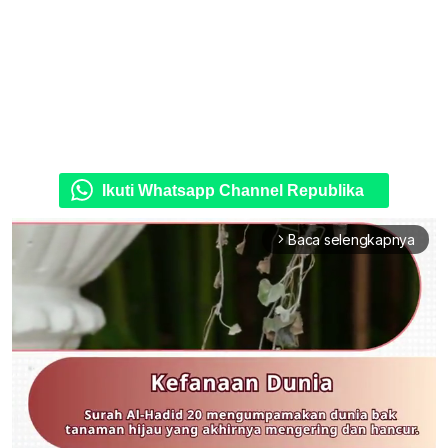
Ikuti Whatsapp Channel Republika
Baca selengkapnya
arrow_forward_ios