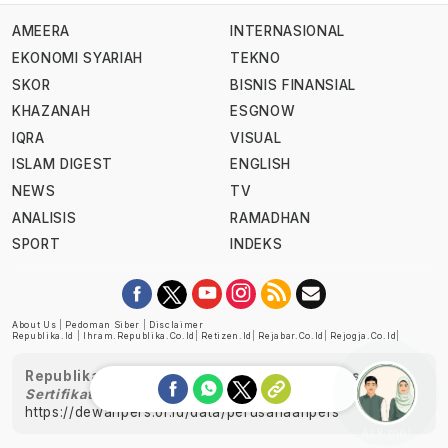
AMEERA
INTERNASIONAL
EKONOMI SYARIAH
TEKNO
SKOR
BISNIS FINANSIAL
KHAZANAH
ESGNOW
IQRA
VISUAL
ISLAM DIGEST
ENGLISH
NEWS
TV
ANALISIS
RAMADHAN
SPORT
INDEKS
About Us
|
Pedoman Siber
|
Disclaimer
Republika.id
|
Ihram.republika.co.id
|
Retizen.id
|
Rejabar.co.id
|
Rejogja.co.id
|
Republika telah diverifikasi oleh Dewan Pers
Sertifikat Nomor 1058/DP-Verifikasi/K/XII/2022
https://dewanpers.or.id/data/perusahaanpers
Ask me!