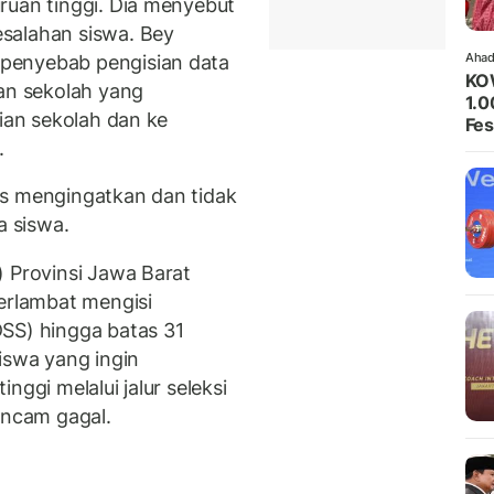
uan tinggi. Dia
menyebut
salahan siswa. Bey
Ahad
penyebab pengisian data
KO
ian sekolah yang
1.0
aian sekolah dan ke
Fes
.
us mengingatkan dan tidak
a siswa.
) Provinsi Jawa Barat
rlambat mengisi
SS) hingga batas 31
iswa yang ingin
nggi melalui jalur seleksi
ancam gagal.