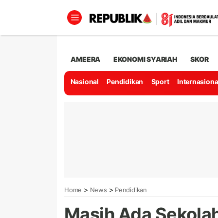
AMEERA
EKONOMI SYARIAH
SKOR
Nasional
Pendidikan
Sport
Internasiona
>
>
Home
News
Pendidikan
Masih Ada Sekolah