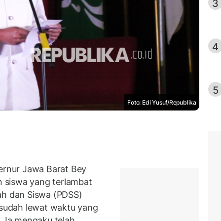
3
4
5
Foto: Edi Yusuf/Republika
rnur Jawa Barat Bey
 siswa yang terlambat
ah dan Siswa (PDSS)
i sudah lewat waktu yang
. Ia mengaku telah