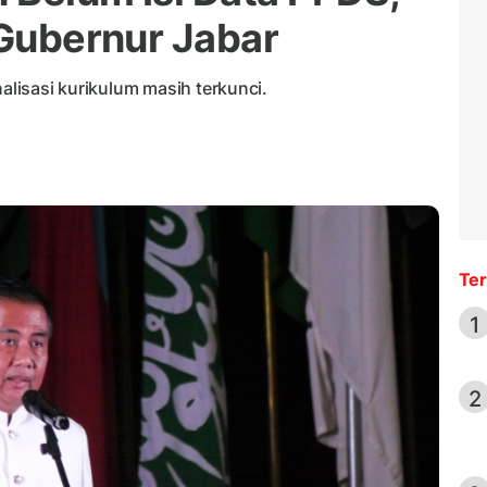
 Gubernur Jabar
nalisasi kurikulum masih terkunci.
Ter
1
2