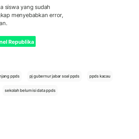
da siswa yang sudah
engkap menyebabkan error,
an.
nel Republika
njang ppds
pj gubernur jabar soal ppds
ppds kacau
sekolah belum isi data ppds