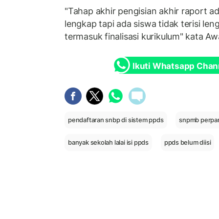
"Tahap akhir pengisian akhir raport a
lengkap tapi ada siswa tidak terisi l
termasuk finalisasi kurikulum" kata Aw
Ikuti Whatsapp Chan
pendaftaran snbp di sistem ppds
snpmb perpa
banyak sekolah lalai isi ppds
ppds belum diisi