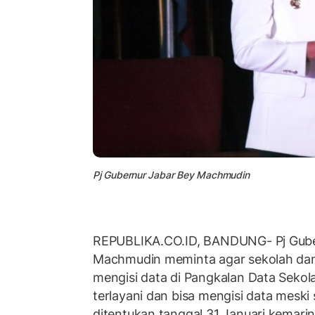
Pj Gubernur Jabar Bey Machmudin
REPUBLIKA.CO.ID, BANDUNG- Pj Gube
Machmudin meminta agar sekolah dan
mengisi data di Pangkalan Data Sekol
terlayani dan bisa mengisi data mesk
ditentukan tanggal 31 Januari kemarin