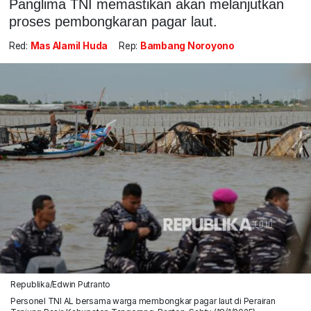
Panglima TNI memastikan akan melanjutkan
proses pembongkaran pagar laut.
Red:
Mas Alamil Huda
Rep:
Bambang Noroyono
Republika/Edwin Putranto
Personel TNI AL bersama warga membongkar pagar laut di Perairan