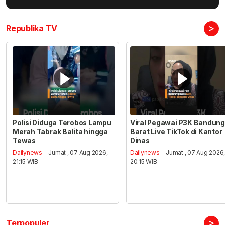
>
Republika TV
Polisi Diduga Terobos Lampu
Viral Pegawai P3K Bandung
Merah Tabrak Balita hingga
Barat Live TikTok di Kantor
Tewas
Dinas
Dailynews
- Jumat , 07 Aug 2026,
Dailynews
- Jumat , 07 Aug 2026
21:15 WIB
20:15 WIB
>
Terpopuler