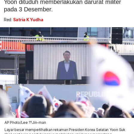
Yoon dituduh memberlakukan darurat militer
pada 3 Desember.
Red:
Satria K Yudha
AP Photo/Lee ??Jin-man
Layar besar memperlihatkan rekaman Presiden Korea Selatan Yoon Suk