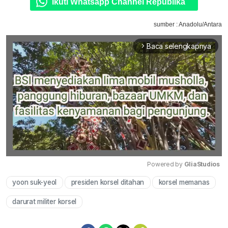
Ikuti Whatsapp Channel Republika
sumber : Anadolu/Antara
Baca selengkapnya
arrow_forward_ios
Powered by 
GliaStudios
yoon suk-yeol
presiden korsel ditahan
korsel memanas
Mute
darurat militer korsel