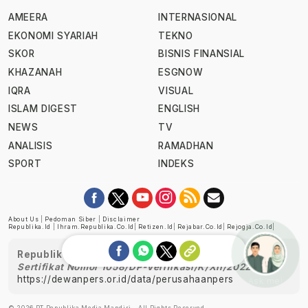
AMEERA
INTERNASIONAL
EKONOMI SYARIAH
TEKNO
SKOR
BISNIS FINANSIAL
KHAZANAH
ESGNOW
IQRA
VISUAL
ISLAM DIGEST
ENGLISH
NEWS
TV
ANALISIS
RAMADHAN
SPORT
INDEKS
About Us
|
Pedoman Siber
|
Disclaimer
Republika.id
|
Ihram.republika.co.id
|
Retizen.id
|
Rejabar.co.id
|
Rejogja.co.id
|
Republika telah diverifikasi oleh Dewan Pers
Sertifikat Nomor 1058/DP-Verifikasi/K/XII/2022
https://dewanpers.or.id/data/perusahaanpers
Ask me!