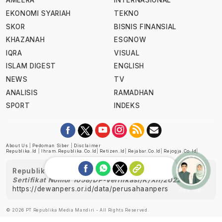
AMEERA
INTERNASIONAL
EKONOMI SYARIAH
TEKNO
SKOR
BISNIS FINANSIAL
KHAZANAH
ESGNOW
IQRA
VISUAL
ISLAM DIGEST
ENGLISH
NEWS
TV
ANALISIS
RAMADHAN
SPORT
INDEKS
About Us
|
Pedoman Siber
|
Disclaimer
Republika.id
|
Ihram.republika.co.id
|
Retizen.id
|
Rejabar.co.id
|
Rejogja.co.id
|
Republika telah diverifikasi oleh Dewan Pers
Sertifikat Nomor 1058/DP-Verifikasi/K/XII/2022
https://dewanpers.or.id/data/perusahaanpers
Ask me!
© 2026 PT Republika Media Mandiri - All Rights Reserved.