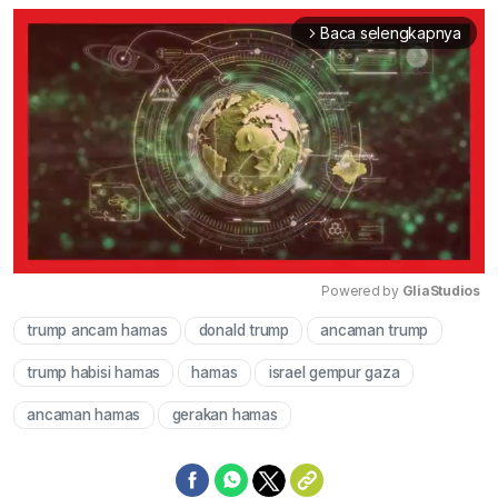
Baca selengkapnya
arrow_forward_ios
Powered by 
GliaStudios
trump ancam hamas
donald trump
ancaman trump
Mute
trump habisi hamas
hamas
israel gempur gaza
ancaman hamas
gerakan hamas