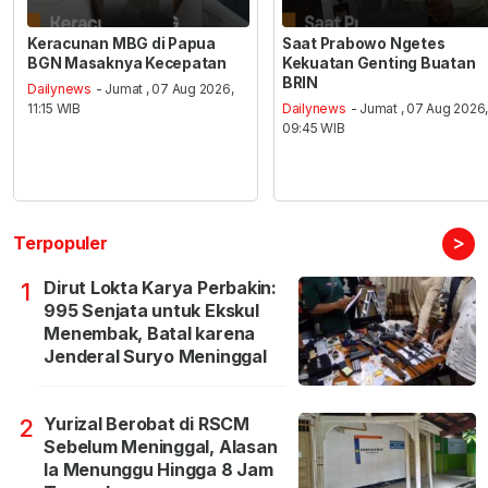
Keracunan MBG di Papua
Saat Prabowo Ngetes
BGN Masaknya Kecepatan
Kekuatan Genting Buatan
BRIN
Dailynews
- Jumat , 07 Aug 2026,
11:15 WIB
Dailynews
- Jumat , 07 Aug 2026
09:45 WIB
>
Terpopuler
Dirut Lokta Karya Perbakin:
1
995 Senjata untuk Ekskul
Menembak, Batal karena
Jenderal Suryo Meninggal
Yurizal Berobat di RSCM
2
Sebelum Meninggal, Alasan
Ia Menunggu Hingga 8 Jam