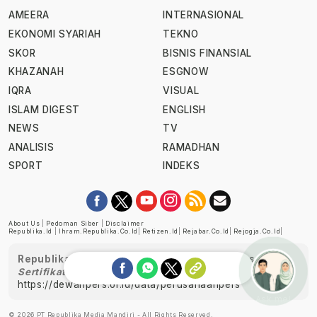
AMEERA
INTERNASIONAL
EKONOMI SYARIAH
TEKNO
SKOR
BISNIS FINANSIAL
KHAZANAH
ESGNOW
IQRA
VISUAL
ISLAM DIGEST
ENGLISH
NEWS
TV
ANALISIS
RAMADHAN
SPORT
INDEKS
About Us
|
Pedoman Siber
|
Disclaimer
Republika.id
|
Ihram.republika.co.id
|
Retizen.id
|
Rejabar.co.id
|
Rejogja.co.id
|
Republika telah diverifikasi oleh Dewan Pers
Sertifikat Nomor 1058/DP-Verifikasi/K/XII/2022
https://dewanpers.or.id/data/perusahaanpers
Ask me!
© 2026 PT Republika Media Mandiri - All Rights Reserved.