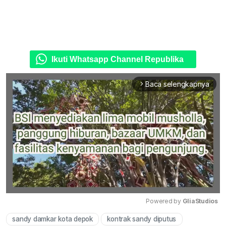
Ikuti Whatsapp Channel Republika
Baca selengkapnya
arrow_forward_ios
Powered by 
GliaStudios
sandy damkar kota depok
kontrak sandy diputus
Mute