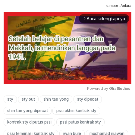
sumber : Antara
Baca selengkapnya
arrow_forward_ios
Powered by 
GliaStudios
sty
sty out
shin tae yong
sty dipecat
Mute
shin tae yong dipecat
pssi akhiri kontrak sty
kontrak sty diputus pssi
pssi putus kontrak sty
pssi terminasi kontrak sty
iwan bule
mochamad iriawan