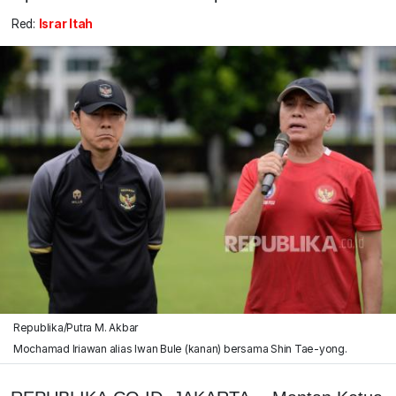
Red:
Israr Itah
Republika/Putra M. Akbar
Mochamad Iriawan alias Iwan Bule (kanan) bersama Shin Tae-yong.