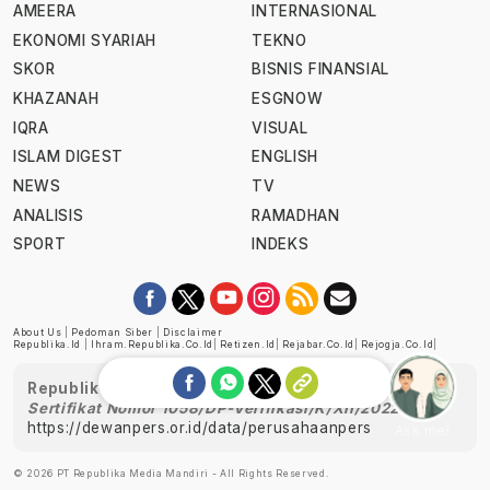
AMEERA
INTERNASIONAL
EKONOMI SYARIAH
TEKNO
SKOR
BISNIS FINANSIAL
KHAZANAH
ESGNOW
IQRA
VISUAL
ISLAM DIGEST
ENGLISH
NEWS
TV
ANALISIS
RAMADHAN
SPORT
INDEKS
About Us
|
Pedoman Siber
|
Disclaimer
Republika.id
|
Ihram.republika.co.id
|
Retizen.id
|
Rejabar.co.id
|
Rejogja.co.id
|
Republika telah diverifikasi oleh Dewan Pers
Sertifikat Nomor 1058/DP-Verifikasi/K/XII/2022
https://dewanpers.or.id/data/perusahaanpers
Ask me!
© 2026 PT Republika Media Mandiri - All Rights Reserved.