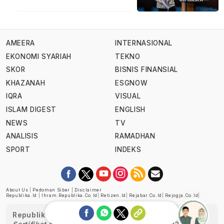
AMEERA
INTERNASIONAL
EKONOMI SYARIAH
TEKNO
SKOR
BISNIS FINANSIAL
KHAZANAH
ESGNOW
IQRA
VISUAL
ISLAM DIGEST
ENGLISH
NEWS
TV
ANALISIS
RAMADHAN
SPORT
INDEKS
About Us
|
Pedoman Siber
|
Disclaimer
Republika.id
|
Ihram.republika.co.id
|
Retizen.id
|
Rejabar.co.id
|
Rejogja.co.id
|
Republika telah diverifikasi oleh Dewan Pers