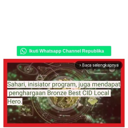
Ikuti Whatsapp Channel Republika
Baca selengkapnya
arrow_forward_ios