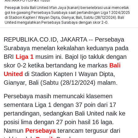
ANTARA FOTO/Fikri Yusuf
Pesepak bola Bali United Irfan Jaya (kanan) berselebrasi usai mencetak
gol ke gawang Persebaya Surabaya saat pertandingan Liga 1 2024/2025
di Stadion Kapten I Wayan Dipta, Gianyar, Bali, Sabtu (28/12/2024). Bali
United mengalahkan Persebaya Surabaya dengan skor 2-0.
REPUBLIKA.CO.ID, JAKARTA -- Persebaya
Surabaya menelan kekalahan keduanya pada
BRI
Liga 1
musim ini. Bajol Ijo takluk dengan
skor 0-2 ketika bertandang ke markas
Bali
United
di Stadion Kapten I Wayan Dipta,
Gianyar, Bali (Sabtu (28/12/2024) malam.
Persebaya masih memuncaki klasemen
sementara Liga 1 dengan 37 poin dari 17
pertandingan, sedangkan Bali United naik ke
posisi lima dengan 27 poin hasil 16 laga.
Namun
Persebaya
terancam tergusur dari