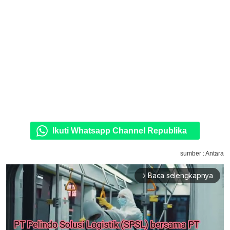
Ikuti Whatsapp Channel Republika
sumber : Antara
Baca selengkapnya
arrow_forward_ios