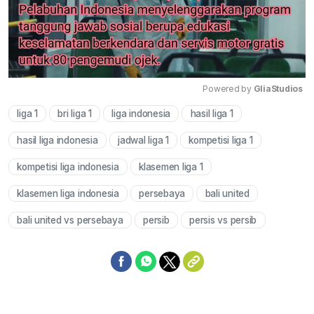
Powered by 
GliaStudios
liga 1
bri liga 1
liga indonesia
hasil liga 1
Mute
hasil liga indonesia
jadwal liga 1
kompetisi liga 1
kompetisi liga indonesia
klasemen liga 1
klasemen liga indonesia
persebaya
bali united
bali united vs persebaya
persib
persis vs persib