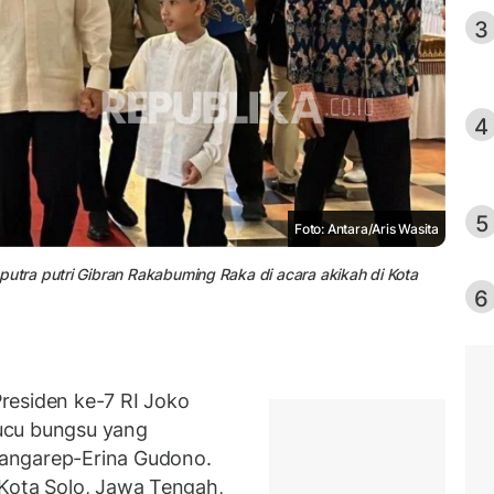
3
4
5
Foto: Antara/Aris Wasita
tra putri Gibran Rakabuming Raka di acara akikah di Kota
6
residen ke-7 RI Joko
ucu bungsu yang
angarep-Erina Gudono.
 Kota Solo, Jawa Tengah,