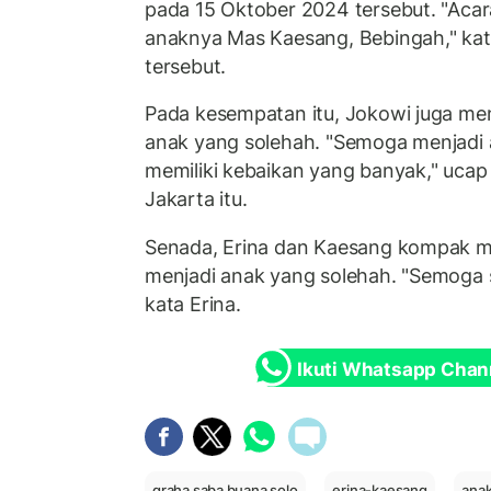
pada 15 Oktober 2024 tersebut. "Acara
anaknya Mas Kaesang, Bebingah," kat
tersebut.
Pada kesempatan itu, Jokowi juga m
anak yang solehah. "Semoga menjadi 
memiliki kebaikan yang banyak," uca
Jakarta itu.
Senada, Erina dan Kaesang kompak 
menjadi anak yang solehah. "Semoga s
kata Erina.
Ikuti Whatsapp Chan
graha saba buana solo
erina-kaesang
anak