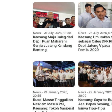
News
- 26 July 2026, 18:38
News
- 26 July 2026, 0
Kaesang Maju Caleg dari
Kaesang Umumkan 
Dapil Puan Maharani,
sebagai Caleg DPR RI
Ganjar: Jateng Kandang
Dapil Jateng V pada
Banteng
Pemilu 2029
News
- 29 January 2026,
News
- 29 January 2026
20:45
20:09
Rusdi Masse Tinggalkan
Kaesang: Saya tak B
Nasdem Masuk PSI,
Asal Bapak Senang, 
Kaesang: Tokoh Nasional
Isinya Tipu-Tipu