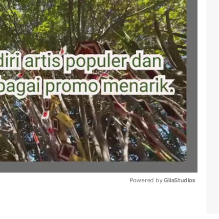
Powered by 
GliaStudios
Mute