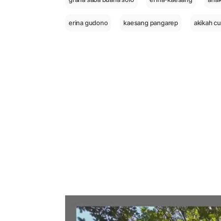
erina gudono
kaesang pangarep
akikah c