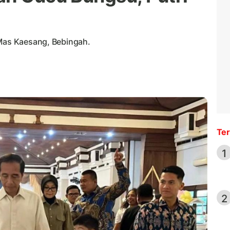
 Mas Kaesang, Bebingah.
Ter
1
2