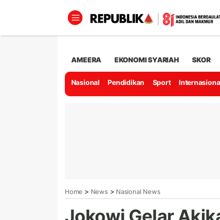
AMEERA
EKONOMI SYARIAH
SKOR
Nasional
Pendidikan
Sport
Internasiona
>
>
Home
News
Nasional News
Jokowi Gelar Akik