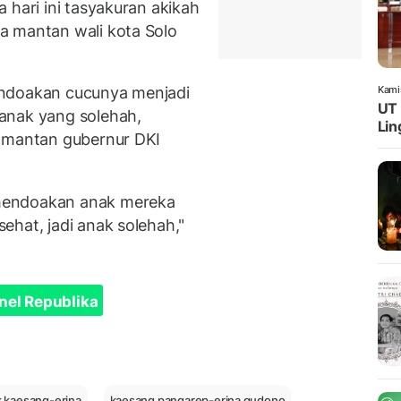
 hari ini tasyakuran akikah
a mantan wali kota Solo
endoakan cucunya menjadi
Kami
UT 
anak yang solehah,
Lin
p mantan gubernur DKI
mendoakan anak mereka
ehat, jadi anak solehah,"
nel Republika
 kaesang-erina
kaesang pangarep-erina gudono