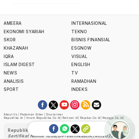
AMEERA
INTERNASIONAL
EKONOMI SYARIAH
TEKNO
SKOR
BISNIS FINANSIAL
KHAZANAH
ESGNOW
IQRA
VISUAL
ISLAM DIGEST
ENGLISH
NEWS
TV
ANALISIS
RAMADHAN
SPORT
INDEKS
About Us
|
Pedoman Siber
|
Disclaimer
Republika.id
|
Ihram.republika.co.id
|
Retizen.id
|
Rejabar.co.id
|
Rejogja.co.id
|
Republika telah diverifikasi oleh Dewan Pers
Sertifikat Nomor 1058/DP-Verifikasi/K/XII/2022