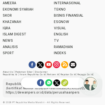
AMEERA
INTERNASIONAL
EKONOMI SYARIAH
TEKNO
SKOR
BISNIS FINANSIAL
KHAZANAH
ESGNOW
IQRA
VISUAL
ISLAM DIGEST
ENGLISH
NEWS
TV
ANALISIS
RAMADHAN
SPORT
INDEKS
About Us
|
Pedoman Siber
|
Disclaimer
Republika.id
|
Ihram.republika.co.id
|
Retizen.id
|
Rejabar.co.id
|
Rejogja.co.id
|
Republika telah diverifikasi oleh Dewan Pers
Sertifikat Nomor 1058/DP-Verifikasi/K/XII/2022
https://dewanpers.or.id/data/perusahaanpers
Ask me!
© 2026 PT Republika Media Mandiri - All Rights Reserved.