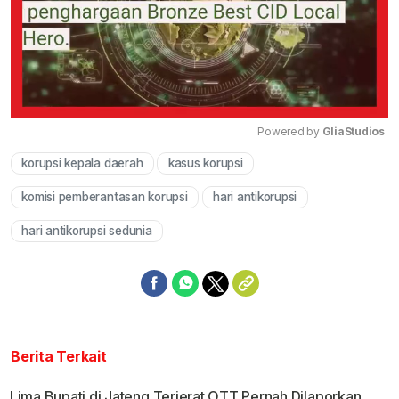
Powered by 
GliaStudios
korupsi kepala daerah
kasus korupsi
Mute
komisi pemberantasan korupsi
hari antikorupsi
hari antikorupsi sedunia
Berita Terkait
Lima Bupati di Jateng Terjerat OTT Pernah Dilaporkan