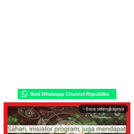
Ikuti Whatsapp Channel Republika
Baca selengkapnya
arrow_forward_ios