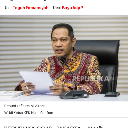
Red:
Teguh Firmansyah
Rep:
Bayu Adji P
Republika/Putra M. Akbar
Wakil Ketua KPK Nurul Ghufron