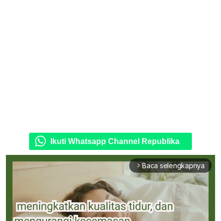
Ikuti Whatsapp Channel Republika
Baca selengkapnya
arrow_forward_ios