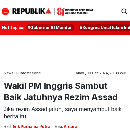
Hot Topics:
#Gubernur BI Mundur
#Kongres Umat Islam In
News
Internasional
Ahad , 08 Dec 2024, 20:39 WIB
Wakil PM Inggris Sambut
Baik Jatuhnya Rezim Assad
Jika rezim Assad jatuh, saya menyambut baik
berita itu.
Red:
Erik Purnama Putra
Rep:
Antara