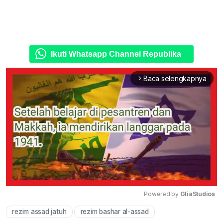
Ikuti Whatsapp Channel Republika
Baca selengkapnya
arrow_forward_ios
Powered by 
GliaStudios
rezim assad jatuh
rezim bashar al-assad
Mute