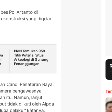
es Pol Artanto di
konstruksi yang digelar
BRIN Temukan 958
wa
Titik Potensi Situs
hi
Arkeologi di Gunung
n
Penanggungan
alan Candi Penataran Raya,
kamera pengawasnya
Ter
 itu. Namun, lanjut
ut tidak diikuti oleh Aipda
duga pelaku," katanya.