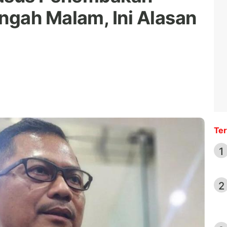
gah Malam, Ini Alasan
Ter
1
2