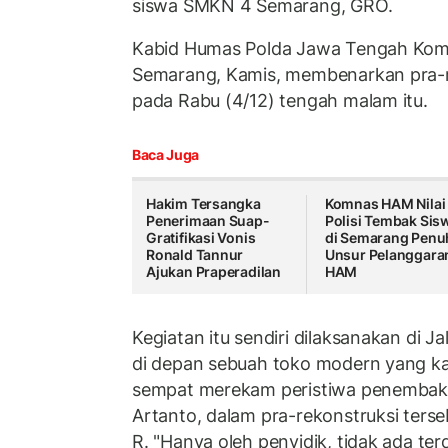
siswa SMKN 4 Semarang, GRO.
Kabid Humas Polda Jawa Tengah Komb
Semarang, Kamis, membenarkan pra-re
pada Rabu (4/12) tengah malam itu.
Baca Juga
Hakim Tersangka
Komnas HAM Nilai
Penerimaan Suap-
Polisi Tembak Sis
Gratifikasi Vonis
di Semarang Penu
Ronald Tannur
Unsur Pelanggara
Ajukan Praperadilan
HAM
Kegiatan itu sendiri dilaksanakan di J
di depan sebuah toko modern yang 
sempat merekam peristiwa penembakan
Artanto, dalam pra-rekonstruksi terseb
R. "Hanya oleh penyidik, tidak ada ter