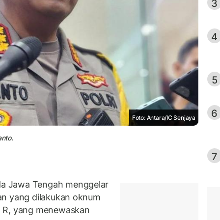
3
4
5
6
Foto: Antara/IC Senjaya
nto.
7
da Jawa Tengah menggelar
an yang dilakukan oknum
a R, yang menewaskan