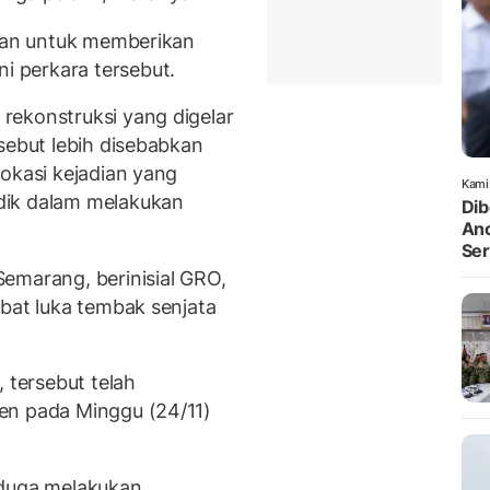
juan untuk memberikan
 perkara tersebut.
rekonstruksi yang digelar
sebut lebih disebabkan
okasi kejadian yang
Kami
dik dalam melakukan
Dib
Anc
Ser
emarang, berinisial GRO,
ibat luka tembak senjata
tersebut telah
en pada Minggu (24/11)
iduga melakukan