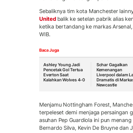
Sebaliknya tim kota Manchester lainny
United
balik ke setelan pabrik alias 
ketika bertandang ke markas Arsenal, 
WIB.
Baca Juga
Ashley Young Jadi
Schar Gagalkan
Pencetak Gol Tertua
Kemenangan
Everton Saat
Liverpool dalam L
Kalahkan Wolves 4-0
Dramatis di Marka
Newcastle
Menjamu Nottingham Forest, Manchest
terpeleset demi menjaga persaingan ge
asuhan Pep Guardiola ini pun menang 3
Bernardo Silva, Kevin De Bruyne dan 