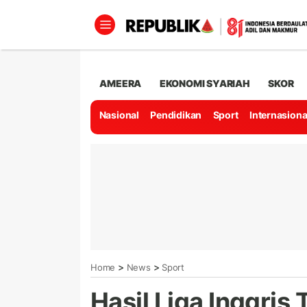
AMEERA
EKONOMI SYARIAH
SKOR
Nasional
Pendidikan
Sport
Internasiona
>
>
Home
News
Sport
Hasil Liga Inggris 