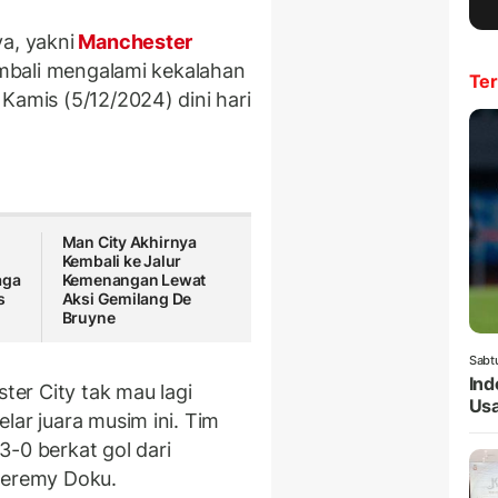
a, yakni
Manchester
kembali mengalami kekalahan
Ter
Kamis (5/12/2024) dini hari
Man City Akhirnya
Kembali ke Jalur
aga
Kemenangan Lewat
s
Aksi Gemilang De
Bruyne
Sabt
Ind
er City tak mau lagi
Usa
lar juara musim ini. Tim
-0 berkat gol dari
Jeremy Doku.