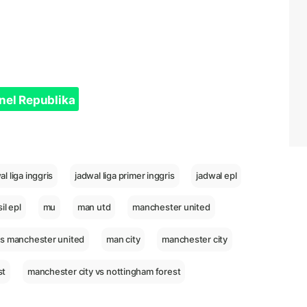
nel Republika
al liga inggris
jadwal liga primer inggris
jadwal epl
il epl
mu
man utd
manchester united
vs manchester united
man city
manchester city
st
manchester city vs nottingham forest