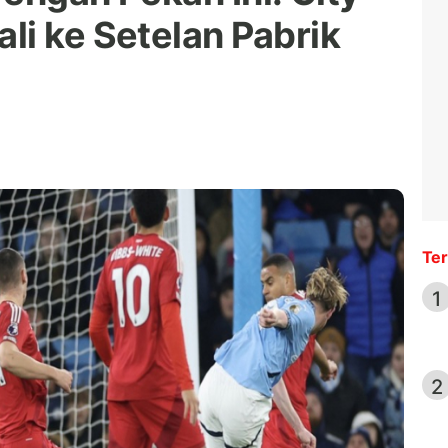
li ke Setelan Pabrik
Ter
1
2