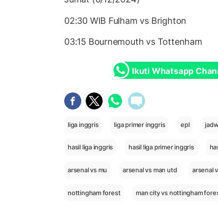
02:30 WIB Fulham vs Brighton
03:15 Bournemouth vs Tottenham
Ikuti Whatsapp Chan
liga inggris
liga primer inggris
epl
jadw
hasil liga inggris
hasil liga primer inggris
has
arsenal vs mu
arsenal vs man utd
arsenal 
nottingham forest
man city vs nottingham fore