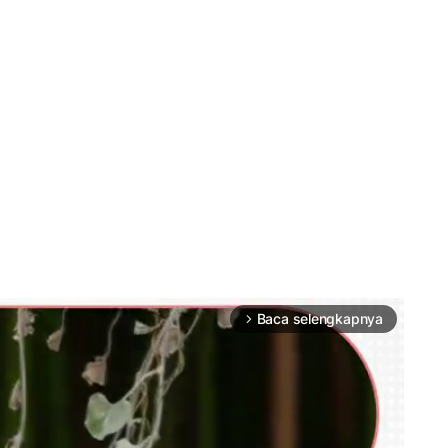
Baca selengkapnya
arrow_forward_ios