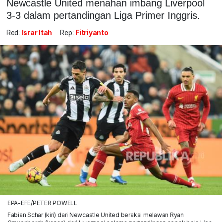
Newcastle United menahan imbang Liverpool
3-3 dalam pertandingan Liga Primer Inggris.
Red:
Israr Itah
Rep:
Fitriyanto
EPA-EFE/PETER POWELL
Fabian Schar (kiri) dari Newcastle United beraksi melawan Ryan