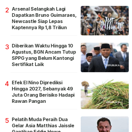
Arsenal Selangkah Lagi
2
Dapatkan Bruno Guimaraes,
Newcastle Siap Lepas
Kaptennya Rp 1,8 Triliun
Diberikan Waktu Hingga 10
3
Agustus, BGN Ancam Tutup
SPPG yang Belum Kantongi
Sertifikat Laik
Efek El Nino Diprediksi
4
Hingga 2027, Sebanyak 49
Juta Orang Berisiko Hadapi
Rawan Pangan
Pelatih Muda Peraih Dua
5
Gelar Asia Matthias Jaissle
Gantikan Eddie Howe