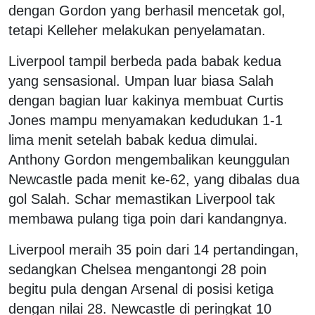
dengan Gordon yang berhasil mencetak gol,
tetapi Kelleher melakukan penyelamatan.
Liverpool tampil berbeda pada babak kedua
yang sensasional. Umpan luar biasa Salah
dengan bagian luar kakinya membuat Curtis
Jones mampu menyamakan kedudukan 1-1
lima menit setelah babak kedua dimulai.
Anthony Gordon mengembalikan keunggulan
Newcastle pada menit ke-62, yang dibalas dua
gol Salah. Schar memastikan Liverpool tak
membawa pulang tiga poin dari kandangnya.
Liverpool meraih 35 poin dari 14 pertandingan,
sedangkan Chelsea mengantongi 28 poin
begitu pula dengan Arsenal di posisi ketiga
dengan nilai 28. Newcastle di peringkat 10