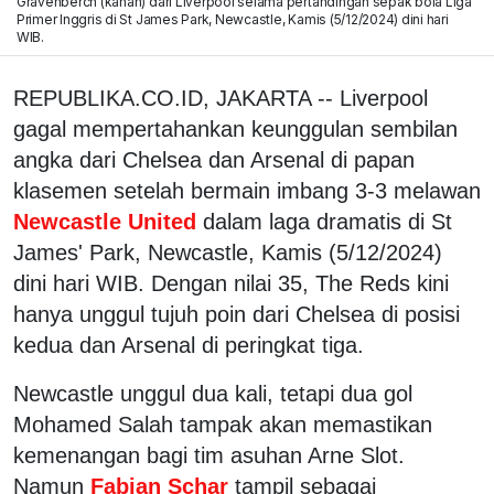
Gravenberch (kanan) dari Liverpool selama pertandingan sepak bola Liga
Primer Inggris di St James Park, Newcastle, Kamis (5/12/2024) dini hari
WIB.
REPUBLIKA.CO.ID, JAKARTA -- Liverpool
gagal mempertahankan keunggulan sembilan
angka dari Chelsea dan Arsenal di papan
klasemen setelah bermain imbang 3-3 melawan
Newcastle United
dalam laga dramatis di St
James' Park, Newcastle, Kamis (5/12/2024)
dini hari WIB. Dengan nilai 35, The Reds kini
hanya unggul tujuh poin dari Chelsea di posisi
kedua dan Arsenal di peringkat tiga.
Newcastle unggul dua kali, tetapi dua gol
Mohamed Salah tampak akan memastikan
kemenangan bagi tim asuhan Arne Slot.
Namun
Fabian Schar
tampil sebagai