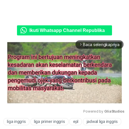
Ikuti Whatsapp Channel Republika
Baca selengkapnya
arrow_forward_ios
Powered by 
GliaStudios
liga inggris
liga primer inggris
epl
jadwal liga inggris
Mute