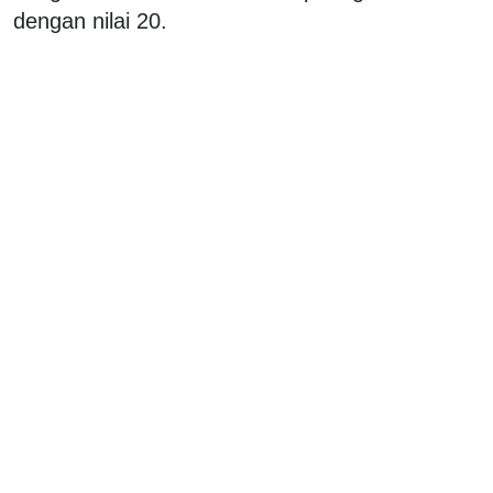
dengan nilai 20.