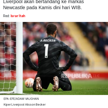
Liverpool akan bertandang ke markas
Newcastle pada Kamis dini hari WIB.
Red:
Israr Itah
EPA-EFE/ADAM VAUGHAN
Kiper Liverpool Alisson Becker