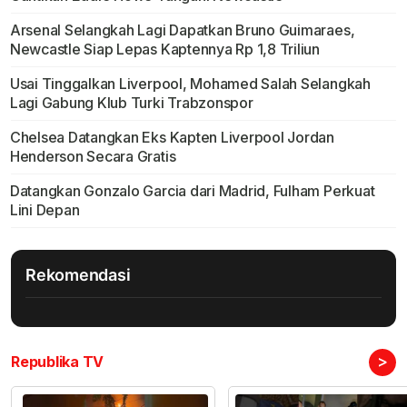
Arsenal Selangkah Lagi Dapatkan Bruno Guimaraes,
Newcastle Siap Lepas Kaptennya Rp 1,8 Triliun
Usai Tinggalkan Liverpool, Mohamed Salah Selangkah
Lagi Gabung Klub Turki Trabzonspor
Chelsea Datangkan Eks Kapten Liverpool Jordan
Henderson Secara Gratis
Datangkan Gonzalo Garcia dari Madrid, Fulham Perkuat
Lini Depan
Rekomendasi
>
Republika TV