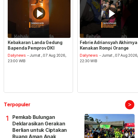
Kebakaran Landa Gedung
Febrie Adriansyah Akhirnya
Bapenda Pemprov DKI
Kenakan Rompi Orange
Dailynews
- Jumat , 07 Aug 2026,
Dailynews
- Jumat , 07 Aug 2026
23:00 WIB
22:30 WIB
>
Terpopuler
Pemkab Bulungan
1
Deklarasikan Gerakan
Berlian untuk Ciptakan
Ruang Aman Anak