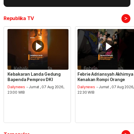
>
Republika TV
Kebakaran Landa Gedung
Febrie Adriansyah Akhirnya
Bapenda Pemprov DKI
Kenakan Rompi Orange
Dailynews
- Jumat , 07 Aug 2026,
Dailynews
- Jumat , 07 Aug 2026
23:00 WIB
22:30 WIB
>