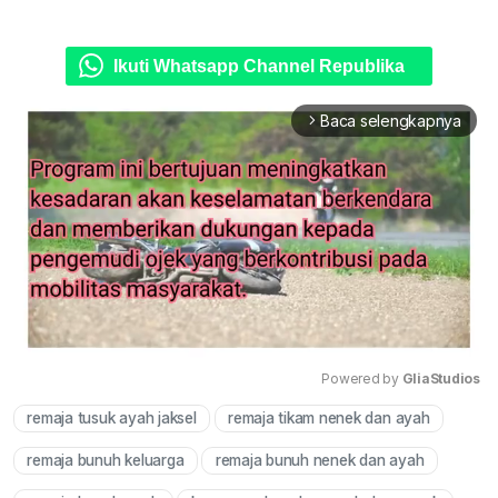
Ikuti Whatsapp Channel Republika
Baca selengkapnya
arrow_forward_ios
Powered by 
GliaStudios
remaja tusuk ayah jaksel
remaja tikam nenek dan ayah
Mute
remaja bunuh keluarga
remaja bunuh nenek dan ayah