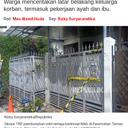
Warga menceritakan latar belakang keluarga
korban, termasuk pekerjaan ayah dan ibu.
Red:
Mas Alamil Huda
Rep:
Rizky Suryarandika
Rizky Suryarandika/Republika
Situasi TKP pembunuhan oleh remaja berinisial MAS di Perumahan Taman