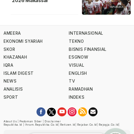
2026 Makassar
AMEERA
INTERNASIONAL
EKONOMI SYARIAH
TEKNO
SKOR
BISNIS FINANSIAL
KHAZANAH
ESGNOW
IQRA
VISUAL
ISLAM DIGEST
ENGLISH
NEWS
TV
ANALISIS
RAMADHAN
SPORT
INDEKS
About Us
|
Pedoman Siber
|
Disclaimer
Republika.id
|
Ihram.republika.co.id
|
Retizen.id
|
Rejabar.co.id
|
Rejogja.co.id
|