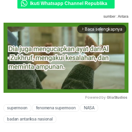
Ikuti Whatsapp Channel Republika
sumber : Antara
Baca selengkapnya
arrow_forward_ios
Powered by 
GliaStudios
supermoon
fenomena supermoon
NASA
Mute
badan antariksa nasional