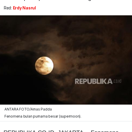
Red:
Erdy Nasrul
ANTARA FOTO/Arnas Padda
Fenomena bulan purnama besar (supermoon).