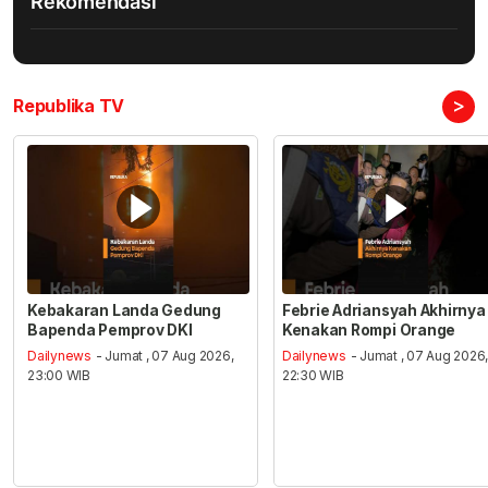
Rekomendasi
>
Republika TV
Kebakaran Landa Gedung
Febrie Adriansyah Akhirnya
Bapenda Pemprov DKI
Kenakan Rompi Orange
Dailynews
- Jumat , 07 Aug 2026,
Dailynews
- Jumat , 07 Aug 2026
23:00 WIB
22:30 WIB