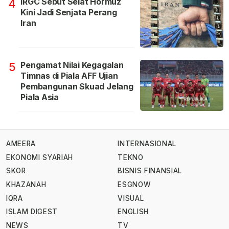
IRGC Sebut Selat Hormuz
4
Kini Jadi Senjata Perang
Iran
Pengamat Nilai Kegagalan
5
Timnas di Piala AFF Ujian
Pembangunan Skuad Jelang
Piala Asia
AMEERA
INTERNASIONAL
EKONOMI SYARIAH
TEKNO
SKOR
BISNIS FINANSIAL
KHAZANAH
ESGNOW
IQRA
VISUAL
ISLAM DIGEST
ENGLISH
NEWS
TV