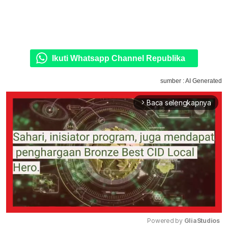
Ikuti Whatsapp Channel Republika
sumber : AI Generated
Baca selengkapnya
arrow_forward_ios
Powered by 
GliaStudios