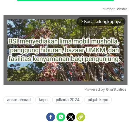
sumber : Antara
Baca selengkapnya
arrow_forward_ios
Powered by 
GliaStudios
ansar ahmad
kepri
pilkada 2024
pilgub kepri
Mute