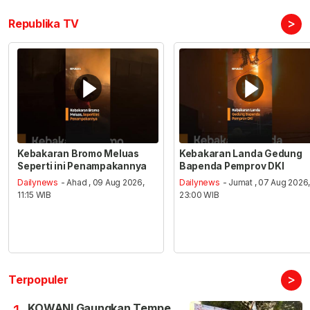
>
Republika TV
Kebakaran Bromo Meluas
Kebakaran Landa Gedung
Seperti ini Penampakannya
Bapenda Pemprov DKI
Dailynews
- Ahad , 09 Aug 2026,
Dailynews
- Jumat , 07 Aug 2026
11:15 WIB
23:00 WIB
>
Terpopuler
KOWANI Gaungkan Tempe