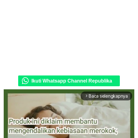
Ikuti Whatsapp Channel Republika
Baca selengkapnya
arrow_forward_ios