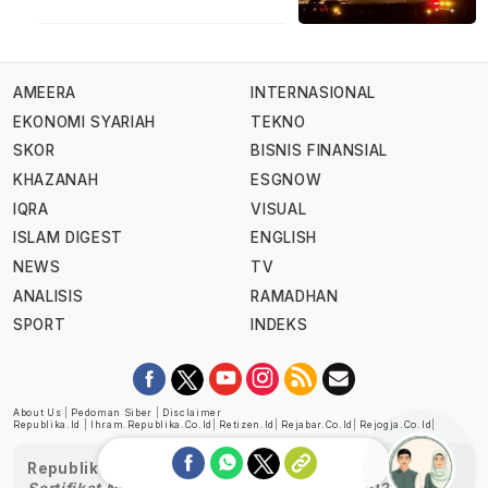
AMEERA
INTERNASIONAL
EKONOMI SYARIAH
TEKNO
SKOR
BISNIS FINANSIAL
KHAZANAH
ESGNOW
IQRA
VISUAL
ISLAM DIGEST
ENGLISH
NEWS
TV
ANALISIS
RAMADHAN
SPORT
INDEKS
About Us
|
Pedoman Siber
|
Disclaimer
Republika.id
|
Ihram.republika.co.id
|
Retizen.id
|
Rejabar.co.id
|
Rejogja.co.id
|
Republika telah diverifikasi oleh Dewan Pers
Sertifikat Nomor 1058/DP-Verifikasi/K/XII/2022