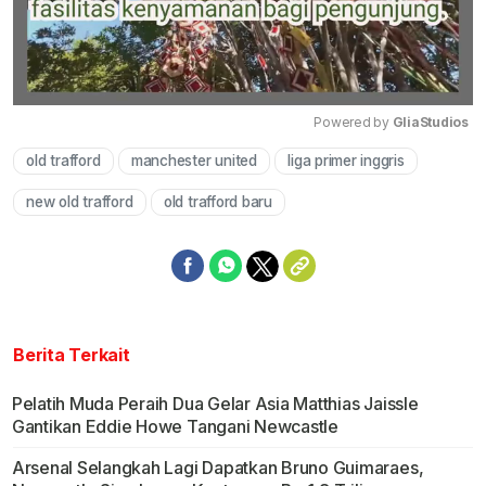
Powered by 
GliaStudios
old trafford
manchester united
liga primer inggris
Mute
new old trafford
old trafford baru
Berita Terkait
Pelatih Muda Peraih Dua Gelar Asia Matthias Jaissle
Gantikan Eddie Howe Tangani Newcastle
Arsenal Selangkah Lagi Dapatkan Bruno Guimaraes,