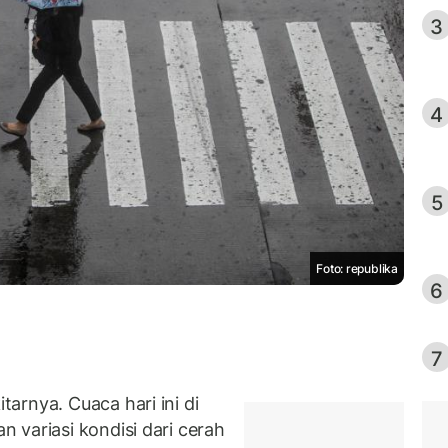
3
4
5
Foto: republika
6
7
arnya. Cuaca hari ini di
 variasi kondisi dari cerah