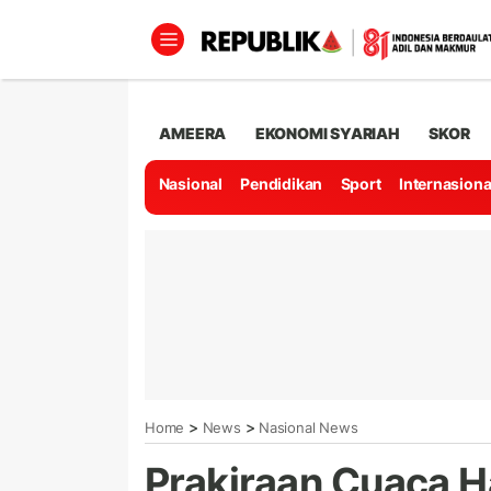
AMEERA
EKONOMI SYARIAH
SKOR
Nasional
Pendidikan
Sport
Internasiona
>
>
Home
News
Nasional News
Prakiraan Cuaca H