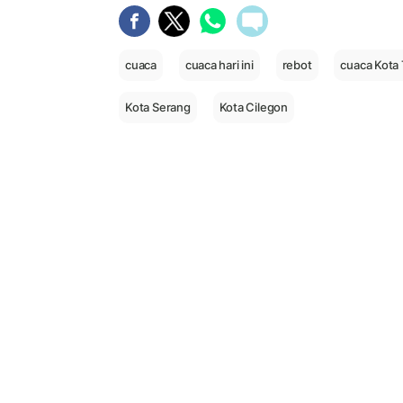
cuaca
cuaca hari ini
rebot
cuaca Kota
Kota Serang
Kota Cilegon