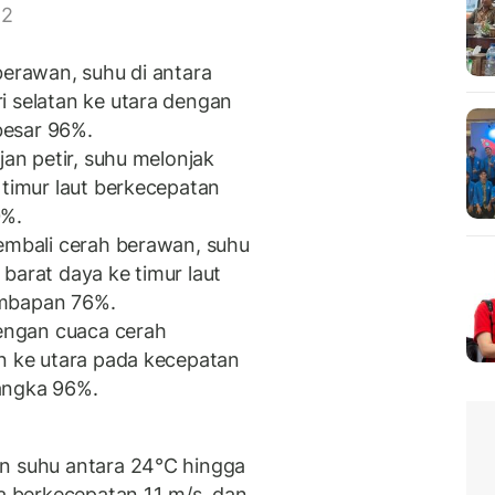
 2
berawan, suhu di antara
i selatan ke utara dengan
besar 96%.
jan petir, suhu melonjak
 timur laut berkecepatan
0%.
kembali cerah berawan, suhu
barat daya ke timur laut
embapan 76%.
 dengan cuaca cerah
an ke utara pada kecepatan
angka 96%.
an suhu antara 24°C hingga
a berkecepatan 1.1 m/s, dan