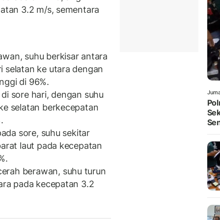
patan 3.2 m/s, sementara
awan, suhu berkisar antara
i selatan ke utara dengan
nggi di 96%.
Juma
 di sore hari, dengan suhu
Pol
 ke selatan berkecepatan
Sek
.
Sen
 pada sore, suhu sekitar
barat laut pada kecepatan
%.
cerah berawan, suhu turun
tara pada kecepatan 3.2