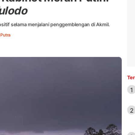
ulodo
itif selama menjalani penggemblengan di Akmil.
 Putra
Ter
1
2