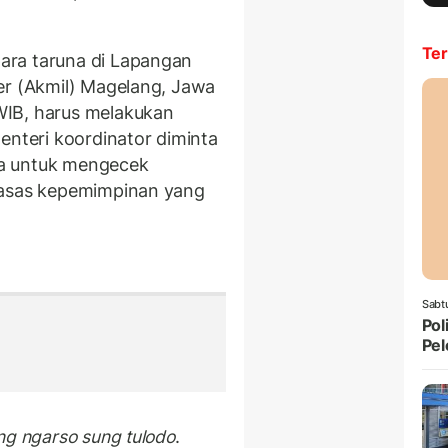
Ter
ara taruna di Lapangan
er (Akmil) Magelang, Jawa
WIB, harus melakukan
enteri koordinator diminta
a untuk mengecek
 asas kepemimpinan yang
Sabt
Pol
Pel
ng ngarso sung tulodo
.