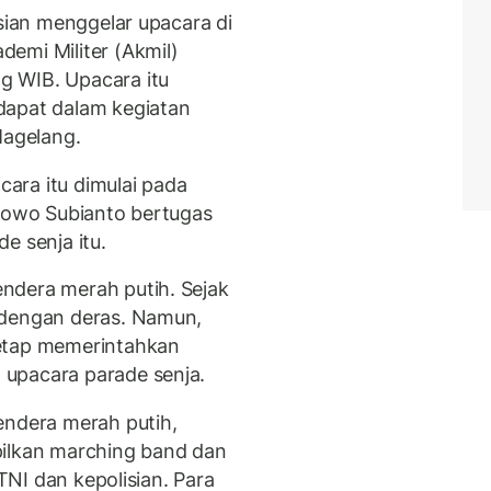
isian menggelar upacara di
emi Militer (Akmil)
g WIB. Upacara itu
dapat dalam kegiatan
Magelang.
acara itu dimulai pada
abowo Subianto bertugas
e senja itu.
ndera merah putih. Sejak
 dengan deras. Namun,
tetap memerintahkan
upacara parade senja.
endera merah putih,
pilkan marching band dan
 TNI dan kepolisian. Para