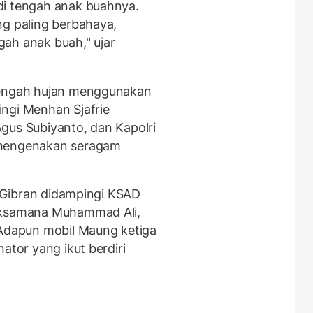
di tengah anak buahnya.
ng paling berbahaya,
ah anak buah," ujar
tengah hujan menggunakan
ngi Menhan Sjafrie
gus Subiyanto, dan Kapolri
 mengenakan seragam
s) Gibran didampingi KSAD
Laksamana Muhammad Ali,
dapun mobil Maung ketiga
ator yang ikut berdiri