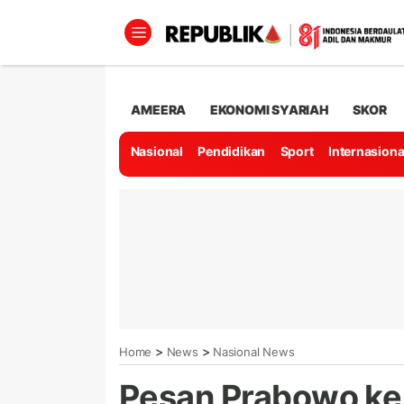
AMEERA
EKONOMI SYARIAH
SKOR
Nasional
Pendidikan
Sport
Internasiona
>
>
Home
News
Nasional News
Pesan Prabowo ke 