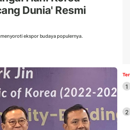
ang Dunia' Resmi
a menyoroti ekspor budaya populernya.
Ter
1
2