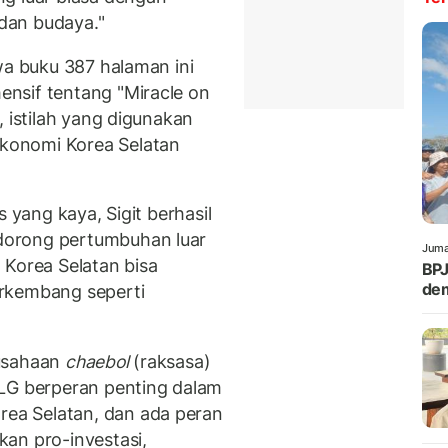
dan budaya."
wa buku 387 halaman ini
nsif tentang "Miracle on
, istilah yang digunakan
konomi Korea Selatan
s yang kaya, Sigit berhasil
dorong pertumbuhan luar
Juma
 Korea Selatan bisa
BPJ
dem
rkembang seperti
rusahaan
chaebol
(raksasa)
 LG berperan penting dalam
a Selatan, dan ada peran
an pro-investasi,