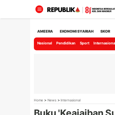
AMEERA
EKONOMI SYARIAH
SKOR
Nasional
Pendidikan
Sport
Internasiona
>
>
Home
News
Internasional
Buku 'Keajaiban S