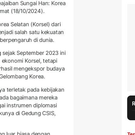
eajaiban Sungai Han: Korea
mat (18/10/2024).
rea Selatan (Korsel) dari
njadi salah satu kekuatan
berpengaruh di dunia.
 sejak September 2023 ini
ekonomi Korsel, tetapi
rhasil mengekspor budaya
u Gelombang Korea.
ya terletak pada kebijakan
 pada bagaimana mereka
i instrumen diplomasi
bukunya di Gedung CSIS,
g luar biasa dengan
Ter