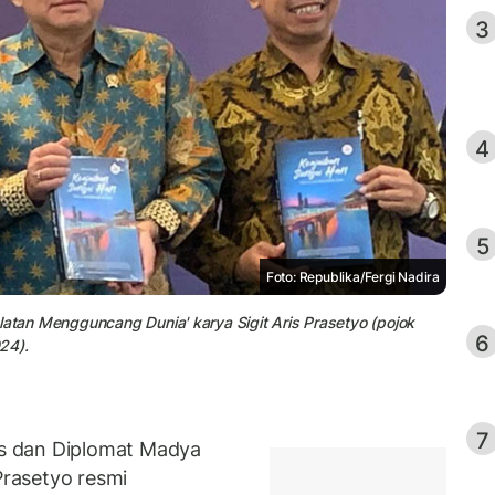
3
4
5
Foto: Republika/Fergi Nadira
latan Mengguncang Dunia' karya Sigit Aris Prasetyo (pojok
6
24).
7
s dan Diplomat Madya
Prasetyo resmi