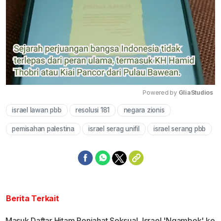
Powered by 
GliaStudios
israel lawan pbb
resolusi 181
negara zionis
Mute
pemisahan palestina
israel serag unifil
israel serang pbb
Berita Terkait
Masuk Daftar Hitam Penjahat Seksual, Israel 'Ngambek' ke