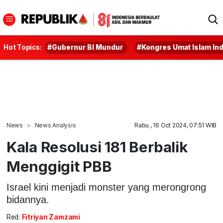
Hot Topics:
#Gubernur BI Mundur
#Kongres Umat Islam In
News
News Analysis
Rabu , 16 Oct 2024, 07:51 WIB
Kala Resolusi 181 Berbalik
Menggigit PBB
Israel kini menjadi monster yang merongrong
bidannya.
Red:
Fitriyan Zamzami