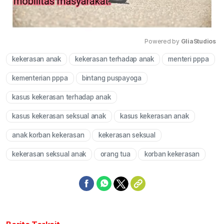
Powered by 
GliaStudios
kekerasan anak
kekerasan terhadap anak
menteri pppa
Mute
kementerian pppa
bintang puspayoga
kasus kekerasan terhadap anak
kasus kekerasan seksual anak
kasus kekerasan anak
anak korban kekerasan
kekerasan seksual
kekerasan seksual anak
orang tua
korban kekerasan