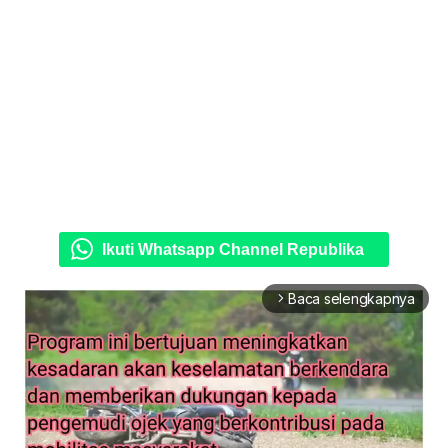
Ikuti Whatsapp Channel Republika
Baca selengkapnya
arrow_forward_ios