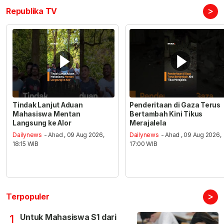
>
Republika TV
Tindak Lanjut Aduan
Penderitaan di Gaza Terus
Mahasiswa Mentan
Bertambah Kini Tikus
Langsung ke Alor
Merajalela
Dailynews
- Ahad , 09 Aug 2026,
Dailynews
- Ahad , 09 Aug 2026,
18:15 WIB
17:00 WIB
>
Terpopuler
Untuk Mahasiswa S1 dari
1