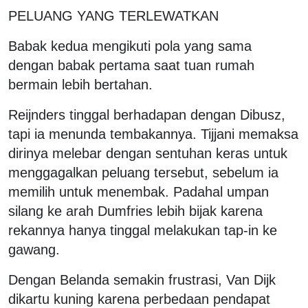
PELUANG YANG TERLEWATKAN
Babak kedua mengikuti pola yang sama
dengan babak pertama saat tuan rumah
bermain lebih bertahan.
Reijnders tinggal berhadapan dengan Dibusz,
tapi ia menunda tembakannya. Tijjani memaksa
dirinya melebar dengan sentuhan keras untuk
menggagalkan peluang tersebut, sebelum ia
memilih untuk menembak. Padahal umpan
silang ke arah Dumfries lebih bijak karena
rekannya hanya tinggal melakukan tap-in ke
gawang.
Dengan Belanda semakin frustrasi, Van Dijk
dikartu kuning karena perbedaan pendapat