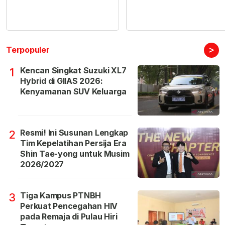
>
Terpopuler
Kencan Singkat Suzuki XL7
1
Hybrid di GIIAS 2026:
Kenyamanan SUV Keluarga
Resmi! Ini Susunan Lengkap
2
Tim Kepelatihan Persija Era
Shin Tae-yong untuk Musim
2026/2027
Tiga Kampus PTNBH
3
Perkuat Pencegahan HIV
pada Remaja di Pulau Hiri