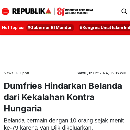
Hot Topics:
#Gubernur BI Mundur
#Kongres Umat Islam In
News
Sport
Sabtu , 12 Oct 2024, 05:36 WIB
Dumfries Hindarkan Belanda
dari Kekalahan Kontra
Hungaria
Belanda bermain dengan 10 orang sejak menit
ke-79 karena Van Dijk dikeluarkan.