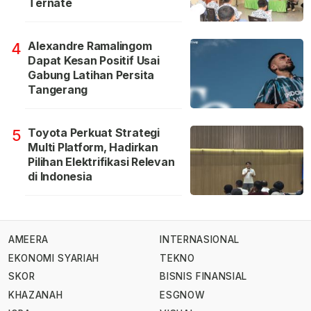
Ternate
Alexandre Ramalingom
4
Dapat Kesan Positif Usai
Gabung Latihan Persita
Tangerang
Toyota Perkuat Strategi
5
Multi Platform, Hadirkan
Pilihan Elektrifikasi Relevan
di Indonesia
AMEERA
INTERNASIONAL
EKONOMI SYARIAH
TEKNO
SKOR
BISNIS FINANSIAL
KHAZANAH
ESGNOW