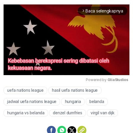
Baca selengkapnya
arrow_forward_ios
Powered by 
GliaStudios
uefa nations league
hasil uefa nations league
Mute
jadwal uefa nations league
hungaria
belanda
hungaria vs belanda
denzel dumfries
virgil van dijk