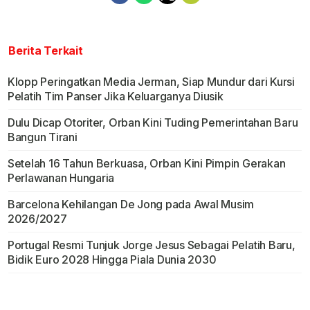
Berita Terkait
Klopp Peringatkan Media Jerman, Siap Mundur dari Kursi
Pelatih Tim Panser Jika Keluarganya Diusik
Dulu Dicap Otoriter, Orban Kini Tuding Pemerintahan Baru
Bangun Tirani
Setelah 16 Tahun Berkuasa, Orban Kini Pimpin Gerakan
Perlawanan Hungaria
Barcelona Kehilangan De Jong pada Awal Musim
2026/2027
Portugal Resmi Tunjuk Jorge Jesus Sebagai Pelatih Baru,
Bidik Euro 2028 Hingga Piala Dunia 2030