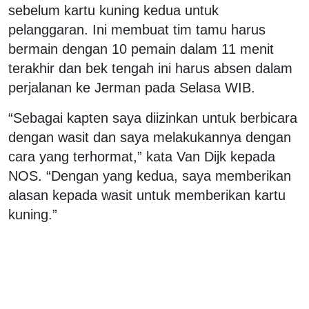
sebelum kartu kuning kedua untuk
pelanggaran. Ini membuat tim tamu harus
bermain dengan 10 pemain dalam 11 menit
terakhir dan bek tengah ini harus absen dalam
perjalanan ke Jerman pada Selasa WIB.
“Sebagai kapten saya diizinkan untuk berbicara
dengan wasit dan saya melakukannya dengan
cara yang terhormat,” kata Van Dijk kepada
NOS. “Dengan yang kedua, saya memberikan
alasan kepada wasit untuk memberikan kartu
kuning.”